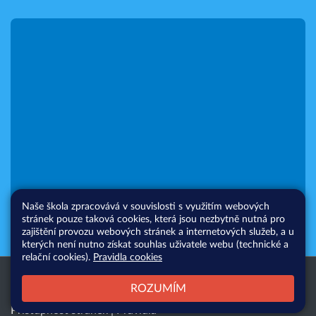
Naše škola zpracovává v souvislosti s využitím webových
stránek pouze taková cookies, která jsou nezbytně nutná pro
zajištění provozu webových stránek a internetových služeb, a u
kterých není nutno získat souhlas uživatele webu (technické a
relační cookies).
Pravidla cookies
Všechna práva vyhrazena. Copyright
Web školy
ROZUMÍM
© 2026 |
Mapa stránek
|
Přihlásit
|
Přístupnost stránek
|
Pravidla