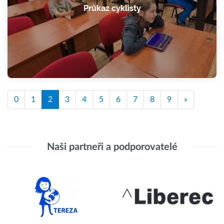
Průkaz cyklisty
0
1
2
3
4
5
6
7
8
9
»
Naši partneři a podporovatelé