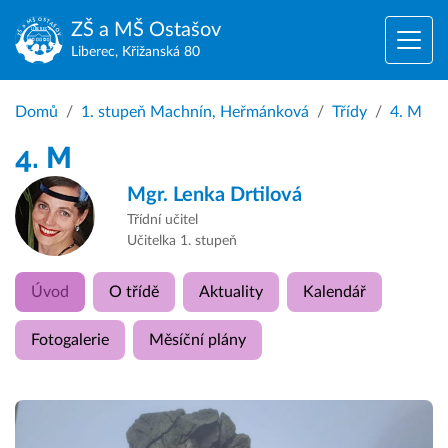
ZŠ a MŠ
Ostašov
Liberec, Křižanská 80
Domů
1. stupeň Machnín, Heřmánková
Třídy
4. M
4. M
Mgr.
Lenka Drtilová
Třídní učitel
Učitelka 1. stupeň
Úvod
O třídě
Aktuality
Kalendář
Fotogalerie
Měsíční plány