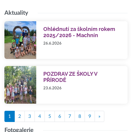
Aktuality
Ohlédnutí za školním rokem
2025/2026 - Machnín
26.6.2026
POZDRAV ZE ŠKOLY V
PŘÍRODĚ
23.6.2026
1
2
3
4
5
6
7
8
9
»
Fotogalerie