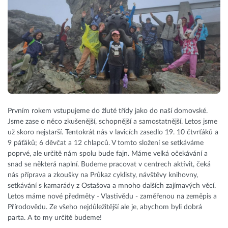
Prvním rokem vstupujeme do žluté třídy jako do naší domovské.
Jsme zase o něco zkušenější, schopnější a samostatnější. Letos jsme
už skoro nejstarší. Tentokrát nás v lavicích zasedlo 19. 10 čtvrťáků a
9 páťáků; 6 děvčat a 12 chlapců. V tomto složení se setkáváme
poprvé, ale určitě nám spolu bude fajn. Máme velká očekávání a
snad se některá naplní. Budeme pracovat v centrech aktivit, čeká
nás příprava a zkoušky na Průkaz cyklisty, návštěvy knihovny,
setkávání s kamarády z Ostašova a mnoho dalších zajímavých věcí.
Letos máme nové předměty - Vlastivědu - zaměřenou na zeměpis a
Přírodovědu. Ze všeho nejdůležitější ale je, abychom byli dobrá
parta. A to my určitě budeme!