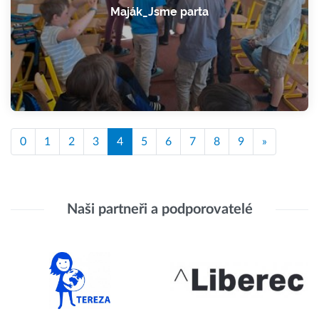
Maják_Jsme parta
0
1
2
3
4
5
6
7
8
9
»
Naši partneři a podporovatelé