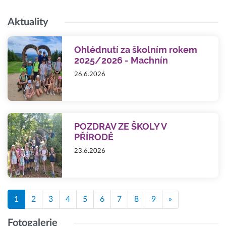
Aktuality
Ohlédnutí za školním rokem
2025/2026 - Machnín
26.6.2026
POZDRAV ZE ŠKOLY V
PŘÍRODĚ
23.6.2026
1
2
3
4
5
6
7
8
9
»
Fotogalerie