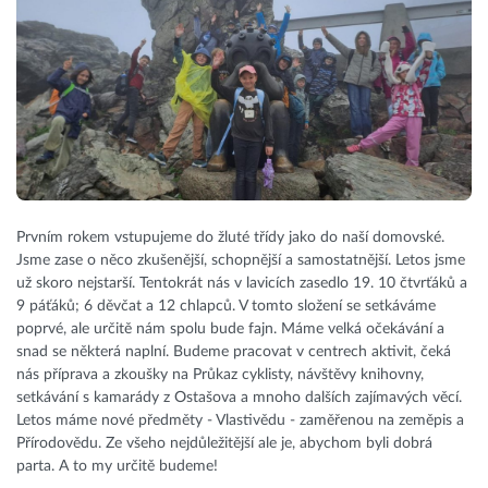
Prvním rokem vstupujeme do žluté třídy jako do naší domovské.
Jsme zase o něco zkušenější, schopnější a samostatnější. Letos jsme
už skoro nejstarší. Tentokrát nás v lavicích zasedlo 19. 10 čtvrťáků a
9 páťáků; 6 děvčat a 12 chlapců. V tomto složení se setkáváme
poprvé, ale určitě nám spolu bude fajn. Máme velká očekávání a
snad se některá naplní. Budeme pracovat v centrech aktivit, čeká
nás příprava a zkoušky na Průkaz cyklisty, návštěvy knihovny,
setkávání s kamarády z Ostašova a mnoho dalších zajímavých věcí.
Letos máme nové předměty - Vlastivědu - zaměřenou na zeměpis a
Přírodovědu. Ze všeho nejdůležitější ale je, abychom byli dobrá
parta. A to my určitě budeme!