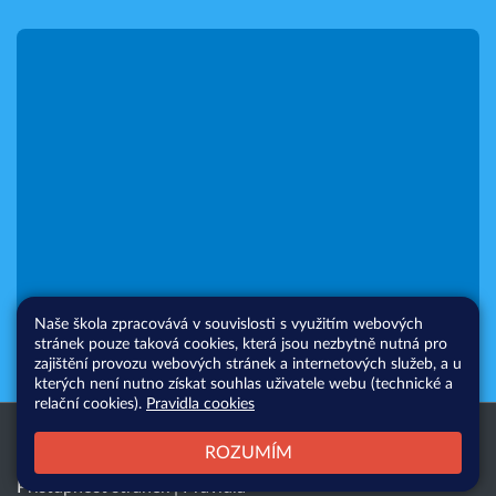
Naše škola zpracovává v souvislosti s využitím webových
stránek pouze taková cookies, která jsou nezbytně nutná pro
zajištění provozu webových stránek a internetových služeb, a u
kterých není nutno získat souhlas uživatele webu (technické a
relační cookies).
Pravidla cookies
Všechna práva vyhrazena. Copyright
Web školy
ROZUMÍM
© 2026 |
Mapa stránek
|
Přihlásit
|
Přístupnost stránek
|
Pravidla