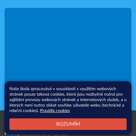
Naše škola zpracovává v souvislosti s využitím webových
stránek pouze taková cookies, která jsou nezbytně nutná pro
zajištění provozu webových stránek a internetových služeb, a u
kterých není nutno získat souhlas uživatele webu (technické a
relační cookies).
Pravidla cookies
Všechna práva vyhrazena. Copyright
Web školy
ROZUMÍM
© 2026 |
Mapa stránek
|
Přihlásit
|
Přístupnost stránek
|
Pravidla