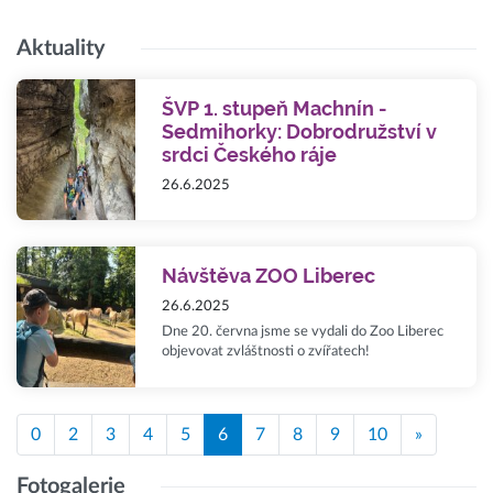
Aktuality
ŠVP 1. stupeň Machnín -
Sedmihorky: Dobrodružství v
srdci Českého ráje
26.6.2025
Návštěva ZOO Liberec
26.6.2025
Dne 20. června jsme se vydali do Zoo Liberec
objevovat zvláštnosti o zvířatech!
0
2
3
4
5
6
7
8
9
10
»
Fotogalerie