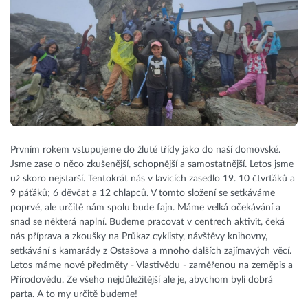
Prvním rokem vstupujeme do žluté třídy jako do naší domovské.
Jsme zase o něco zkušenější, schopnější a samostatnější. Letos jsme
už skoro nejstarší. Tentokrát nás v lavicích zasedlo 19. 10 čtvrťáků a
9 páťáků; 6 děvčat a 12 chlapců. V tomto složení se setkáváme
poprvé, ale určitě nám spolu bude fajn. Máme velká očekávání a
snad se některá naplní. Budeme pracovat v centrech aktivit, čeká
nás příprava a zkoušky na Průkaz cyklisty, návštěvy knihovny,
setkávání s kamarády z Ostašova a mnoho dalších zajímavých věcí.
Letos máme nové předměty - Vlastivědu - zaměřenou na zeměpis a
Přírodovědu. Ze všeho nejdůležitější ale je, abychom byli dobrá
parta. A to my určitě budeme!