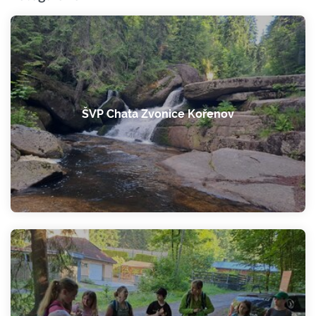
ŠVP Chata Zvonice Kořenov