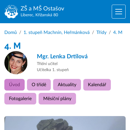
ZŠ a MŠ
Ostašov
Liberec, Křižanská 80
Domů
1. stupeň Machnín, Heřmánková
Třídy
4. M
4. M
Mgr.
Lenka Drtilová
Třídní učitel
Učitelka 1. stupeň
Úvod
O třídě
Aktuality
Kalendář
Fotogalerie
Měsíční plány