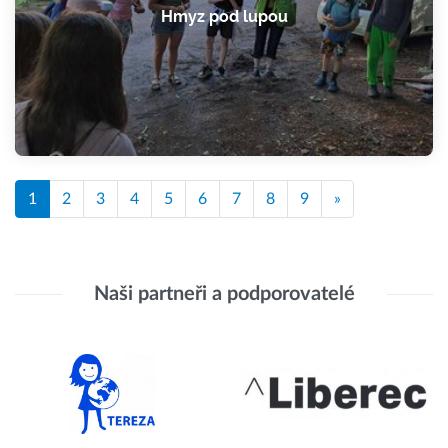
Hmyz pod lupou
1
2
3
4
5
6
7
8
9
»
Naši partneři a podporovatelé