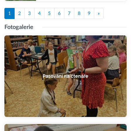
1
2
3
4
5
6
7
8
9
»
Fotogalerie
Pasování na čtenáře