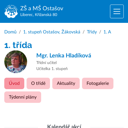
ZŠ a MŠ
Ostašov
Liberec, Křižanská 80
Domů
1. stupeň Ostašov, Žákovská
Třídy
1. A
1. třída
Mgr.
Lenka Hladíková
Třídní učitel
Učitelka 1. stupeň
Úvod
O třídě
Aktuality
Fotogalerie
Týdenní plány
Kalendář akcí