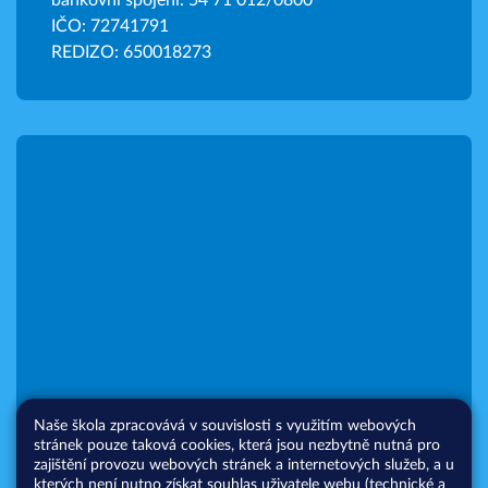
bankovní spojení: 54 71 012/0800
IČO: 72741791
REDIZO: 650018273
Naše škola zpracovává v souvislosti s využitím webových
stránek pouze taková cookies, která jsou nezbytně nutná pro
zajištění provozu webových stránek a internetových služeb, a u
kterých není nutno získat souhlas uživatele webu (technické a