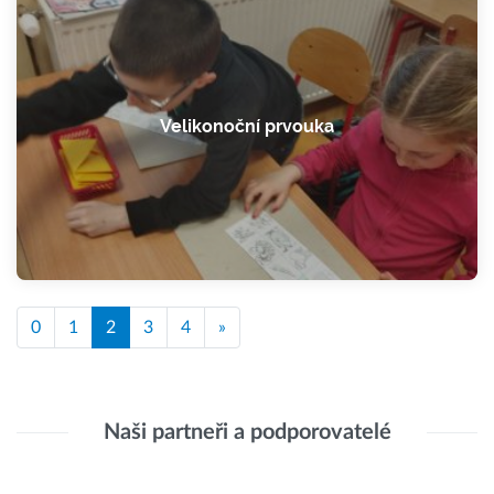
Velikonoční prvouka
0
1
2
3
4
»
Naši partneři a podporovatelé