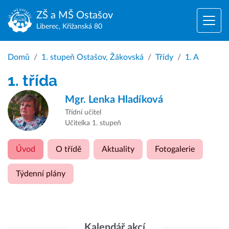
ZŠ a MŠ
Ostašov
Liberec, Křižanská 80
Domů
1. stupeň Ostašov, Žákovská
Třídy
1. A
1. třída
Mgr.
Lenka Hladíková
Třídní učitel
Učitelka 1. stupeň
Úvod
O třídě
Aktuality
Fotogalerie
Týdenní plány
Kalendář akcí