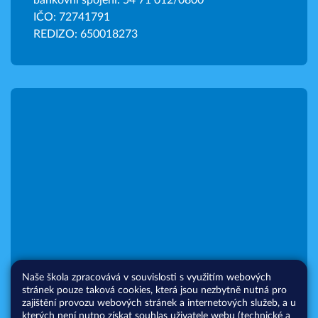
bankovní spojení: 54 71 012/0800
IČO: 72741791
REDIZO: 650018273
Naše škola zpracovává v souvislosti s využitím webových
stránek pouze taková cookies, která jsou nezbytně nutná pro
zajištění provozu webových stránek a internetových služeb, a u
kterých není nutno získat souhlas uživatele webu (technické a