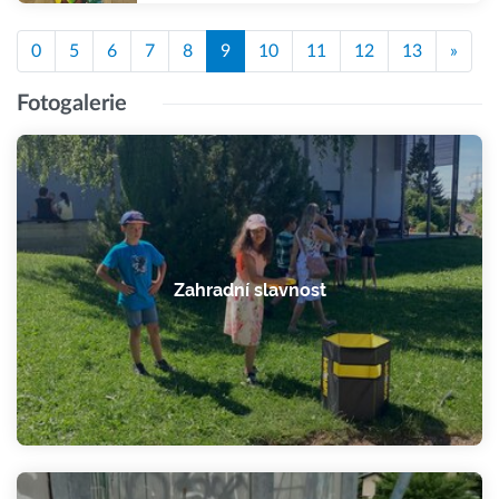
0
5
6
7
8
9
10
11
12
13
»
Fotogalerie
Zahradní slavnost