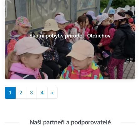
Školní pobyt v přírodě - Oldřichov
1
2
3
4
»
Naši partneři a podporovatelé