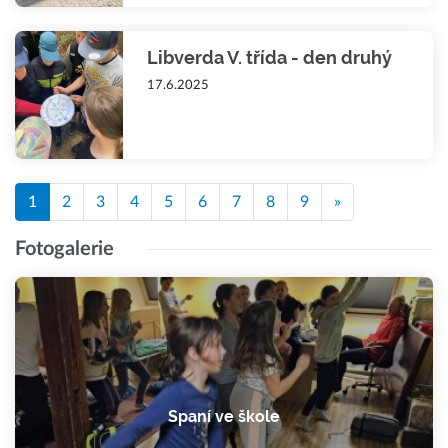
Libverda V. třída - den druhý
17.6.2025
1
2
3
4
5
6
7
8
9
»
Fotogalerie
Spaní ve škole