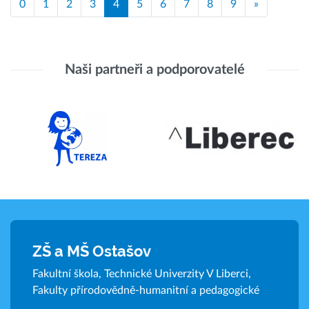
0
1
2
3
4
5
6
7
8
9
»
Naši partneři a podporovatelé
ZŠ a MŠ Ostašov
Fakultní škola, Technické Univerzity V Liberci,
Fakulty přírodovědně-humanitní a pedagogické