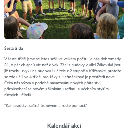
Šestá třída
V šesté třídě jsme se letos sešli ve velkém počtu, je nás dohromady
31, o pár chlapců víc než dívek. Žáci z budovy v ulici Žákovská jsou
již trochu zvyklí na budovu i učitele z 2.stupně v Křižanské, protože
se zde učili ve 4.třídě, pro žáky z Heřmánkové je prostředí nové.
Čeká nás výzva v podobě navazování nových přátelství,
přizpůsobení se novému školnímu režimu a učebním stylům
různých učitelů.
"Kamarádství začíná úsměvem a roste pomocí."
Kalendář akcí