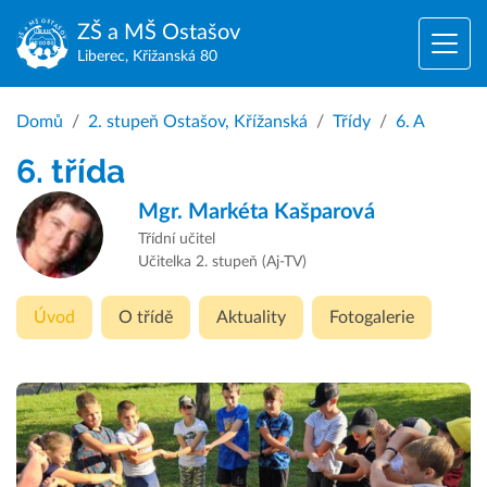
ZŠ a MŠ
Ostašov
Liberec, Křižanská 80
Domů
2. stupeň Ostašov, Křížanská
Třídy
6. A
6. třída
Mgr.
Markéta Kašparová
Třídní učitel
Učitelka 2. stupeň (Aj-TV)
Úvod
O třídě
Aktuality
Fotogalerie