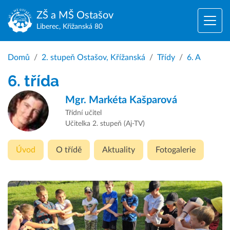
ZŠ a MŠ
Ostašov
Liberec, Křižanská 80
Domů
2. stupeň Ostašov, Křížanská
Třídy
6. A
6. třída
Mgr.
Markéta Kašparová
Třídní učitel
Učitelka 2. stupeň (Aj-TV)
Úvod
O třídě
Aktuality
Fotogalerie