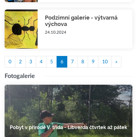
Podzimní galerie - výtvarná
výchova
24.10.2024
0
2
3
4
5
6
7
8
9
10
»
Fotogalerie
Pobyt v přírodě V. třída - Libverda čtvrtek až pátek