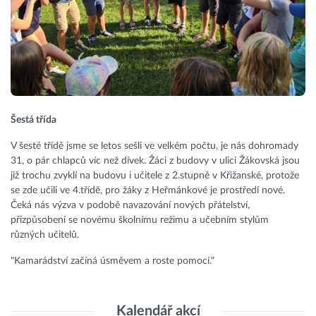
Šestá třída
V šesté třídě jsme se letos sešli ve velkém počtu, je nás dohromady
31, o pár chlapců víc než dívek. Žáci z budovy v ulici Žákovská jsou
již trochu zvyklí na budovu i učitele z 2.stupně v Křižanské, protože
se zde učili ve 4.třídě, pro žáky z Heřmánkové je prostředí nové.
Čeká nás výzva v podobě navazování nových přátelství,
přizpůsobení se novému školnímu režimu a učebním stylům
různých učitelů.
"Kamarádství začíná úsměvem a roste pomocí."
Kalendář akcí