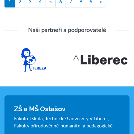
1
2
3
4
5
6
7
8
9
»
Naši partneři a podporovatelé
ZŠ a MŠ Ostašov
Fakultní škola, Technické Univerzity V Liberci,
Fakulty přírodovědně-humanitní a pedagogické