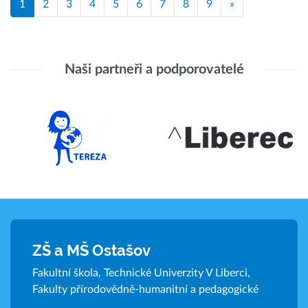
1
2
3
4
5
6
7
8
9
»
Naši partneři a podporovatelé
ZŠ a MŠ Ostašov
Fakultní škola, Technické Univerzity V Liberci,
Fakulty přírodovědně-humanitní a pedagogické