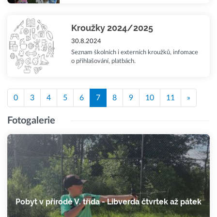
Kroužky 2024/2025
30.8.2024
Seznam školních i externích kroužků, infomace
o přihlašování, platbách.
0
3
4
5
6
7
8
9
10
11
»
Fotogalerie
Pobyt v přírodě V. třída - Libverda čtvrtek až pátek