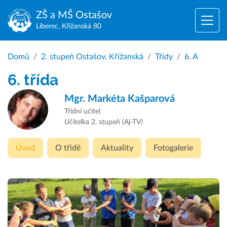
ZŠ a MŠ
Ostašov
Liberec, Křižanská 80
Domů
2. stupeň Ostašov, Křížanská
Třídy
6. A
6. třída
Mgr.
Markéta Kašparová
Třídní učitel
Učitelka 2. stupeň (Aj-TV)
Úvod
O třídě
Aktuality
Fotogalerie