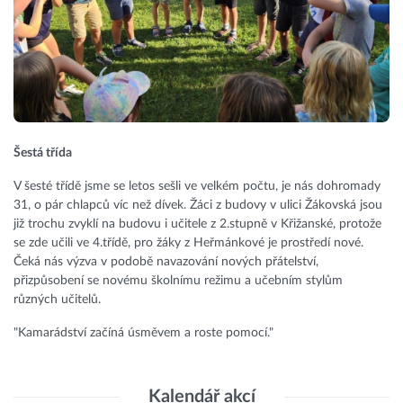
Šestá třída
V šesté třídě jsme se letos sešli ve velkém počtu, je nás dohromady
31, o pár chlapců víc než dívek. Žáci z budovy v ulici Žákovská jsou
již trochu zvyklí na budovu i učitele z 2.stupně v Křižanské, protože
se zde učili ve 4.třídě, pro žáky z Heřmánkové je prostředí nové.
Čeká nás výzva v podobě navazování nových přátelství,
přizpůsobení se novému školnímu režimu a učebním stylům
různých učitelů.
"Kamarádství začíná úsměvem a roste pomocí."
Kalendář akcí