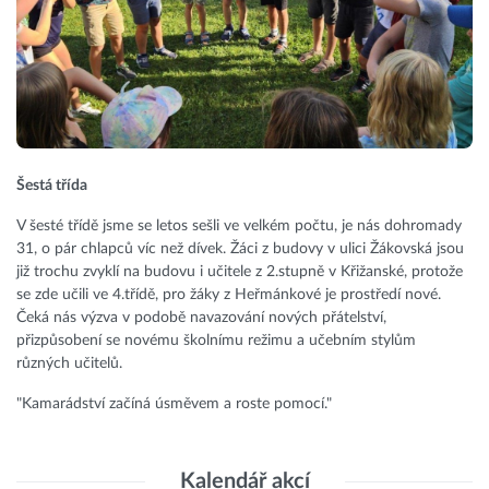
Šestá třída
V šesté třídě jsme se letos sešli ve velkém počtu, je nás dohromady
31, o pár chlapců víc než dívek. Žáci z budovy v ulici Žákovská jsou
již trochu zvyklí na budovu i učitele z 2.stupně v Křižanské, protože
se zde učili ve 4.třídě, pro žáky z Heřmánkové je prostředí nové.
Čeká nás výzva v podobě navazování nových přátelství,
přizpůsobení se novému školnímu režimu a učebním stylům
různých učitelů.
"Kamarádství začíná úsměvem a roste pomocí."
Kalendář akcí