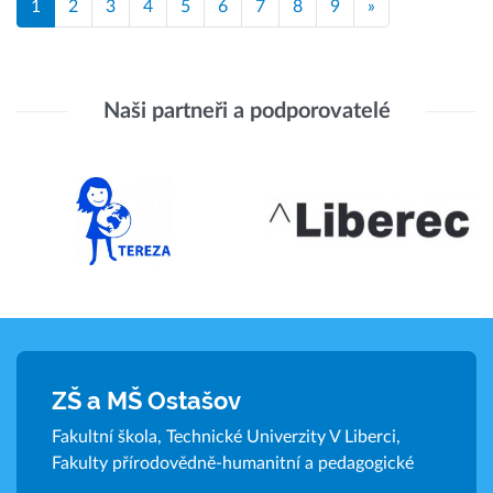
1
2
3
4
5
6
7
8
9
»
Naši partneři a podporovatelé
ZŠ a MŠ Ostašov
Fakultní škola, Technické Univerzity V Liberci,
Fakulty přírodovědně-humanitní a pedagogické