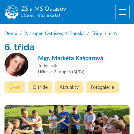
ZŠ a MŠ
Ostašov
Liberec, Křižanská 80
Domů
2. stupeň Ostašov, Křížanská
Třídy
6. A
6. třída
Mgr.
Markéta Kašparová
Třídní učitel
Učitelka 2. stupeň (Aj-TV)
Úvod
O třídě
Aktuality
Fotogalerie