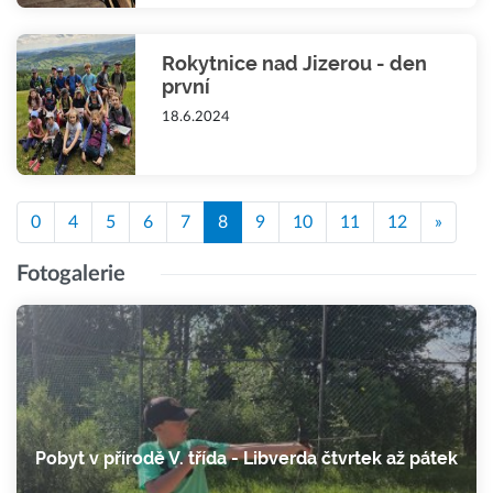
Rokytnice nad Jizerou - den
první
18.6.2024
0
4
5
6
7
8
9
10
11
12
»
Fotogalerie
Pobyt v přírodě V. třída - Libverda čtvrtek až pátek