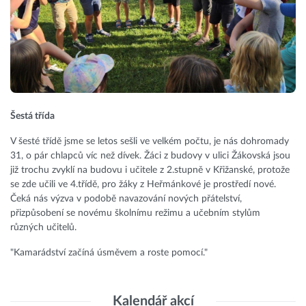
Šestá třída
V šesté třídě jsme se letos sešli ve velkém počtu, je nás dohromady
31, o pár chlapců víc než dívek. Žáci z budovy v ulici Žákovská jsou
již trochu zvyklí na budovu i učitele z 2.stupně v Křižanské, protože
se zde učili ve 4.třídě, pro žáky z Heřmánkové je prostředí nové.
Čeká nás výzva v podobě navazování nových přátelství,
přizpůsobení se novému školnímu režimu a učebním stylům
různých učitelů.
"Kamarádství začíná úsměvem a roste pomocí."
Kalendář akcí