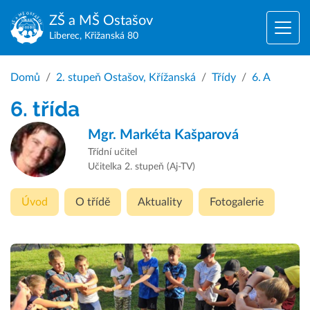
ZŠ a MŠ
Ostašov
Liberec, Křižanská 80
Domů
2. stupeň Ostašov, Křížanská
Třídy
6. A
6. třída
Mgr.
Markéta Kašparová
Třídní učitel
Učitelka 2. stupeň (Aj-TV)
Úvod
O třídě
Aktuality
Fotogalerie