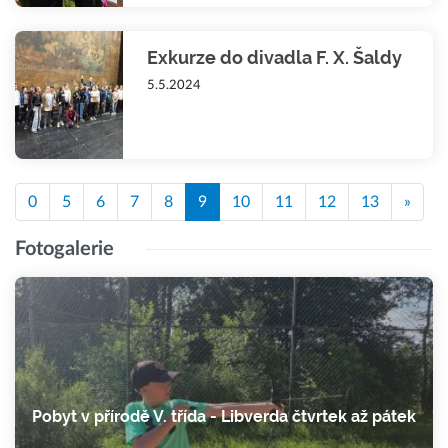
Exkurze do divadla F. X. Šaldy
5.5.2024
0
5
6
7
8
9
10
11
12
13
»
Fotogalerie
Pobyt v přírodě V. třída - Libverda čtvrtek až pátek