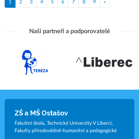
1
2
3
4
5
6
7
8
9
»
Naši partneři a podporovatelé
ZŠ a MŠ Ostašov
Fakultní škola, Technické Univerzity V Liberci,
Fakulty přírodovědně-humanitní a pedagogické