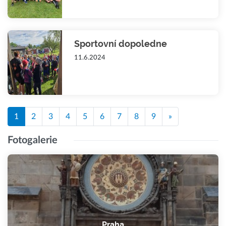
Sportovní dopoledne
11.6.2024
1
2
3
4
5
6
7
8
9
»
Fotogalerie
Praha