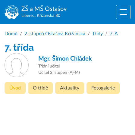
ZŠ a MŠ
Ostašov
Liberec, Křižanská 80
Domů
2. stupeň Ostašov, Křížanská
Třídy
7. A
7. třída
Mgr.
Šimon Chládek
Třídní učitel
Učitel 2. stupeň (Aj-M)
Úvod
O třídě
Aktuality
Fotogalerie