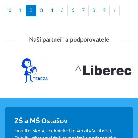
0
1
2
3
4
5
6
7
8
9
»
Naši partneři a podporovatelé
ZŠ a MŠ Ostašov
Fakultní škola, Technické Univerzity V Liberci,