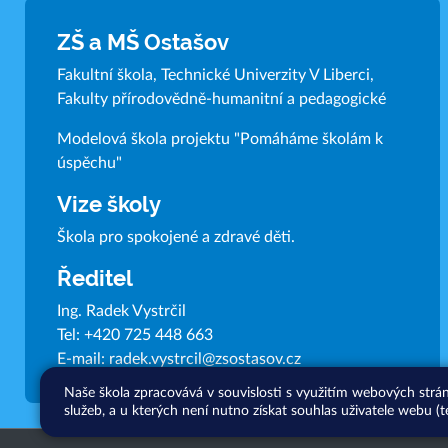
ZŠ a MŠ Ostašov
Fakultní škola, Technické Univerzity V Liberci,
Fakulty přírodovědně-humanitní a pedagogické
Modelová škola projektu "Pomáháme školám k
úspěchu"
Vize školy
Škola pro spokojené a zdravé děti.
Ředitel
Ing. Radek Vystrčil
Tel:
+420 725 448 663
E-mail:
radek.vystrcil@zsostasov.cz
Naše škola zpracovává v souvislosti s využitím webových strá
služeb, a u kterých není nutno získat souhlas uživatele webu (t