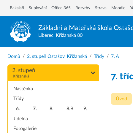
Bakalaři
Suplování
Office 365
Rozvrhy
Strava
Moodle
Y
Základní a Mateřská škola
Ostaš
Liberec, Křižanská 80
Domů
2. stupeň Ostašov, Křížanská
Třídy
7. A
2. stupeň
7. tří
Křížanská
Nástěnka
Třídy
Úvod
6.
7.
8.
8.B
9.
Jídelna
Fotogalerie