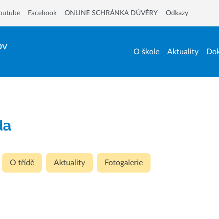
outube
Facebook
ONLINE SCHRÁNKA DŮVĚRY
Odkazy
ov
O škole
Aktuality
Dok
da
O třídě
Aktuality
Fotogalerie