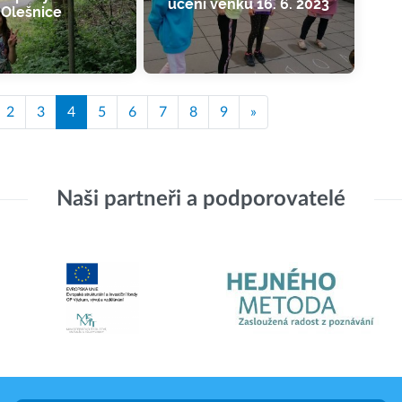
učení venku 16. 6. 2023
Olešnice
2
3
4
5
6
7
8
9
»
Naši partneři a podporovatelé