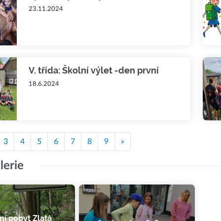
23.11.2024
V. třída: Školní výlet -den první
18.6.2024
3
4
5
6
7
8
9
»
lerie
ní pobyt Zlatá