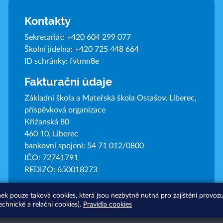
Kontakty
Sekretariát:
+420 604 299 077
Školní jídelna:
+420 725 448 664
ID schránky: fvtmn8e
Fakturační údaje
Základní škola a Mateřská škola Ostašov, Liberec,
příspěvková organizace
Křižanská 80
460 10, Liberec
bankovní spojení: 54 71 012/0800
IČO: 72741791
REDIZO: 650018273
nek pouze taková cookies, která jsou nezbytně nutná pro zajištění provo
echnické a relační cookies).
Pravidla cookies