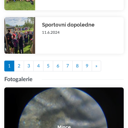
Sportovní dopoledne
11.6.2024
1
2
3
4
5
6
7
8
9
»
Fotogalerie
Mince