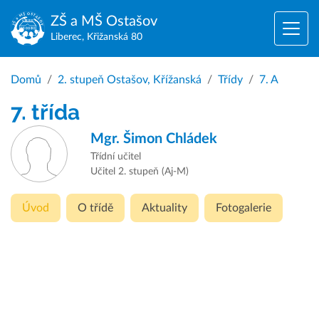
ZŠ a MŠ
Ostašov
Liberec, Křižanská 80
Domů
2. stupeň Ostašov, Křížanská
Třídy
7. A
7. třída
Mgr.
Šimon Chládek
Třídní učitel
Učitel 2. stupeň (Aj-M)
Úvod
O třídě
Aktuality
Fotogalerie