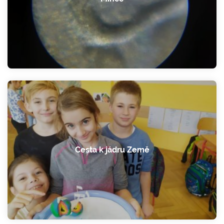
Cesta k jádru Země