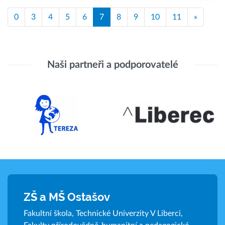
0
3
4
5
6
7
8
9
10
11
»
Naši partneři a podporovatelé
ZŠ a MŠ Ostašov
Fakultní škola, Technické Univerzity V Liberci,