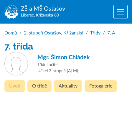
ZŠ a MŠ
Ostašov
Liberec, Křižanská 80
Domů
2. stupeň Ostašov, Křížanská
Třídy
7. A
7. třída
Mgr.
Šimon Chládek
Třídní učitel
Učitel 2. stupeň (Aj-M)
Úvod
O třídě
Aktuality
Fotogalerie