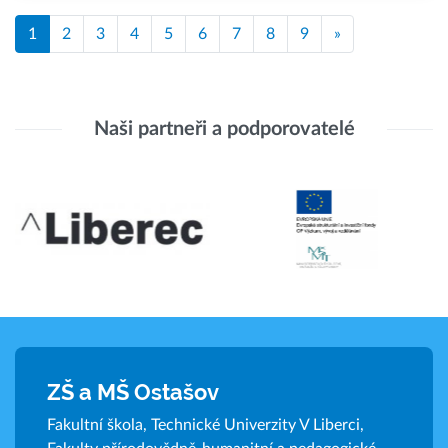
1
2
3
4
5
6
7
8
9
»
Naši partneři a podporovatelé
ZŠ a MŠ Ostašov
Fakultní škola, Technické Univerzity V Liberci,