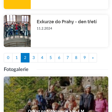
Exkurze do Prahy - den třetí
11.2.2024
0
1
2
3
4
5
6
7
8
9
»
Fotogalerie
Odkaz na fotogalerie 1.M-5.M