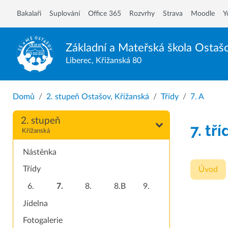
Bakalaři
Suplování
Office 365
Rozvrhy
Strava
Moodle
Y
Základní a Mateřská škola
Ostaš
Liberec, Křižanská 80
Domů
2. stupeň Ostašov, Křížanská
Třídy
7. A
2. stupeň
7. tří
Křížanská
Nástěnka
Třídy
Úvod
6.
7.
8.
8.B
9.
Jídelna
Fotogalerie