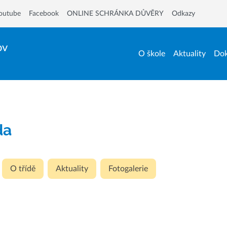
outube
Facebook
ONLINE SCHRÁNKA DŮVĚRY
Odkazy
ov
O škole
Aktuality
Dok
da
O třídě
Aktuality
Fotogalerie