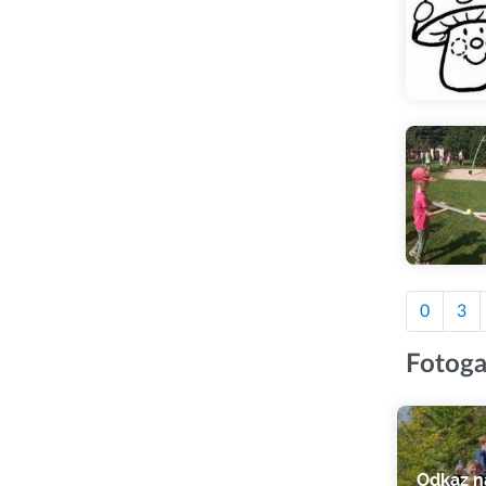
0
3
Fotoga
Odkaz na