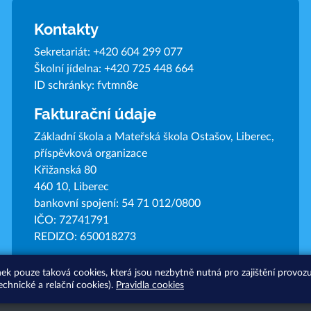
Kontakty
Sekretariát:
+420 604 299 077
Školní jídelna:
+420 725 448 664
ID schránky: fvtmn8e
Fakturační údaje
Základní škola a Mateřská škola Ostašov, Liberec,
příspěvková organizace
Křižanská 80
460 10, Liberec
bankovní spojení: 54 71 012/0800
IČO: 72741791
REDIZO: 650018273
nek pouze taková cookies, která jsou nezbytně nutná pro zajištění provo
echnické a relační cookies).
Pravidla cookies