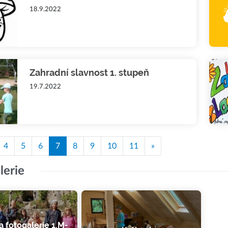
18.9.2022
Zahradní slavnost 1. stupeň
19.7.2022
4
5
6
7
8
9
10
11
»
lerie
 fotogalerie 1.M-