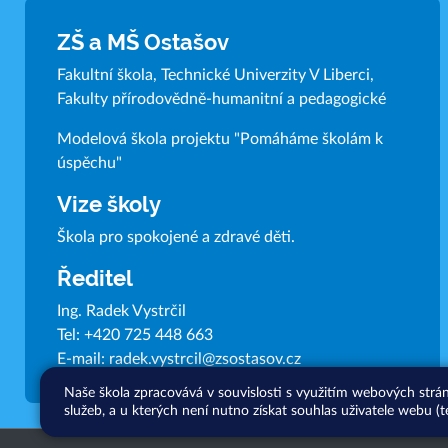
ZŠ a MŠ Ostašov
Fakultní škola, Technické Univerzity V Liberci,
Fakulty přírodovědně-humanitní a pedagogické
Modelová škola projektu "Pomáháme školám k
úspěchu"
Vize školy
Škola pro spokojené a zdravé děti.
Ředitel
Ing. Radek Vystrčil
Tel:
+420 725 448 663
E-mail:
radek.vystrcil@zsostasov.cz
Naše škola zpracovává v souvislosti s využitím webových strá
služeb, a u kterých není nutno získat souhlas uživatele webu (t