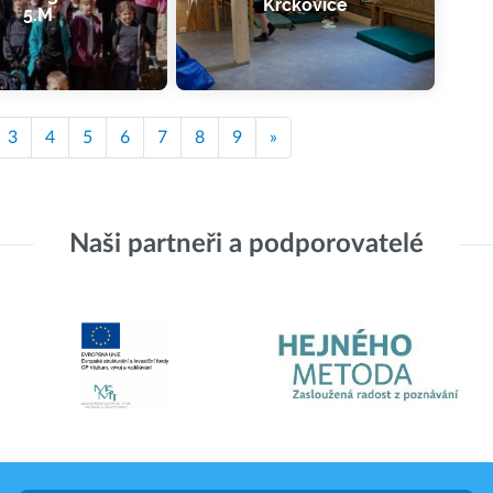
Krčkovice
5.M
3
4
5
6
7
8
9
»
Naši partneři a podporovatelé