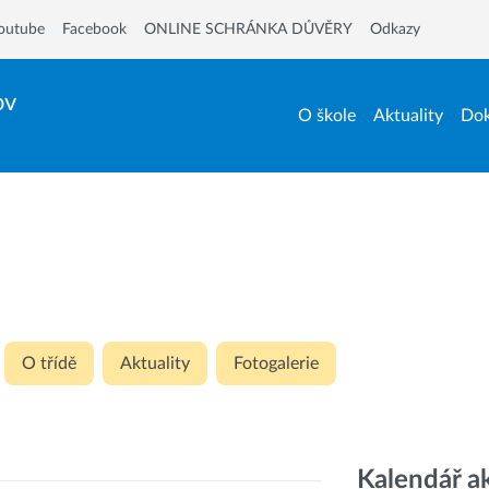
outube
Facebook
ONLINE SCHRÁNKA DŮVĚRY
Odkazy
ov
O škole
Aktuality
Dok
O třídě
Aktuality
Fotogalerie
Kalendář a