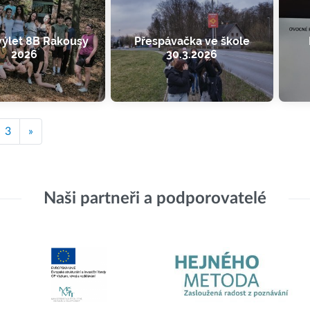
výlet 8B Rakousy
Přespávačka ve škole
2026
30.3.2026
3
»
Naši partneři a podporovatelé