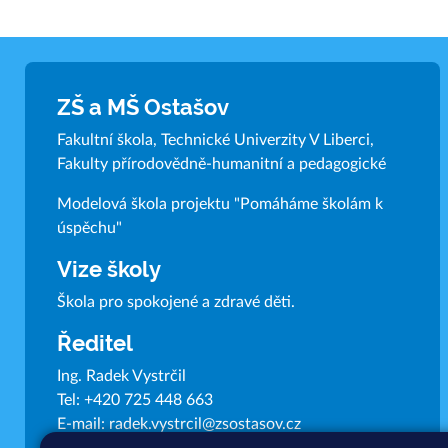
ZŠ a MŠ Ostašov
Fakultní škola, Technické Univerzity V Liberci,
Fakulty přírodovědně-humanitní a pedagogické
Modelová škola projektu "Pomáháme školám k
úspěchu"
Vize školy
Škola pro spokojené a zdravé děti.
Ředitel
Ing. Radek Vystrčil
Tel:
+420 725 448 663
E-mail:
radek.vystrcil@zsostasov.cz