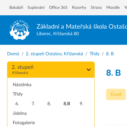
Bakalaři
Suplování
Office 365
Rozvrhy
Strava
Moodle
Y
Základní a Mateřská škola
Ostaš
Liberec, Křižanská 80
Domů
2. stupeň Ostašov, Křížanská
Třídy
8. B
2. stupeň
8. B
Křížanská
Nástěnka
Třídy
Úvod
6.
7.
8.
8.B
9.
Jídelna
Fotogalerie