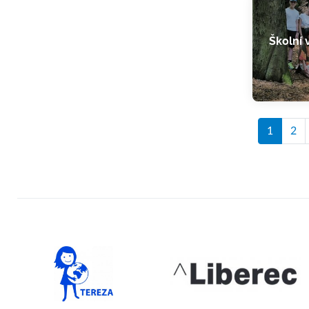
Školní 
1
2