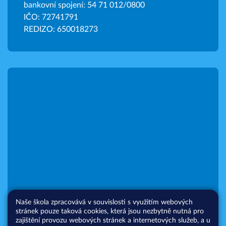
bankovní spojení: 54 71 012/0800
IČO: 72741791
REDIZO: 650018273
Naše škola zpracovává v souvislosti s využitím webových
stránek pouze taková cookies, která jsou nezbytně nutná pro
zajištění provozu webových stránek a internetových služeb, a u