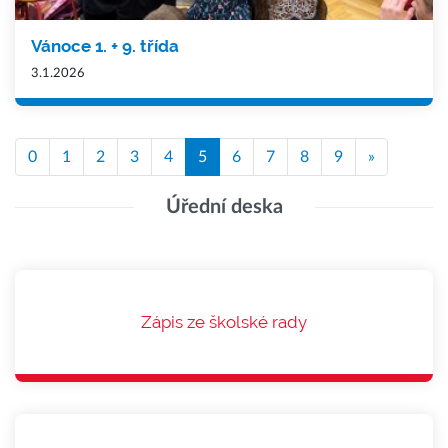
Vánoce 1. + 9. třída
3.1.2026
0
1
2
3
4
5
6
7
8
9
»
Úřední deska
Zápis ze školské rady