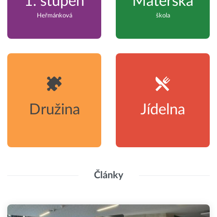
1. stupeň
Mateřská
Heřmánková
škola
Družina
Jídelna
Články