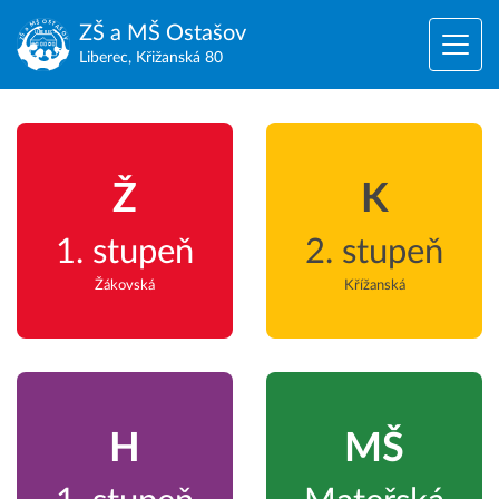
ZŠ a MŠ
Ostašov
Liberec, Křižanská 80
Ž
K
1. stupeň
2. stupeň
Žákovská
Křížanská
H
MŠ