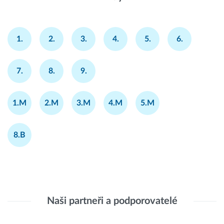
1.
2.
3.
4.
5.
6.
7.
8.
9.
1.M
2.M
3.M
4.M
5.M
8.B
Naši partneři a podporovatelé