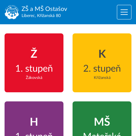
ZŠ a MŠ
Ostašov
Liberec, Křižanská 80
Ž
K
1. stupeň
2. stupeň
Žákovská
Křížanská
H
MŠ