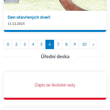
Den otevřených dveří
11.12.2025
0
2
3
4
5
6
7
8
9
10
»
Úřední deska
Zápis ze školské rady