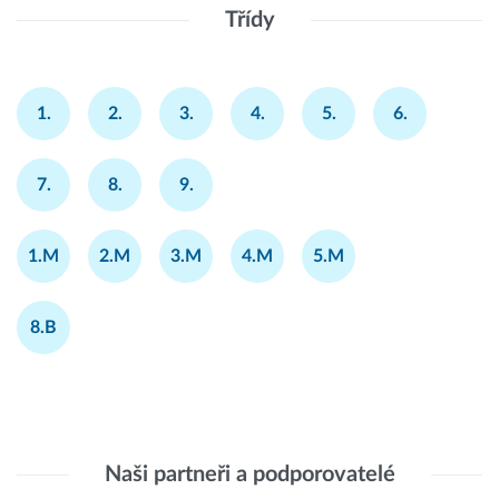
Třídy
1.
2.
3.
4.
5.
6.
7.
8.
9.
1.M
2.M
3.M
4.M
5.M
8.B
Naši partneři a podporovatelé