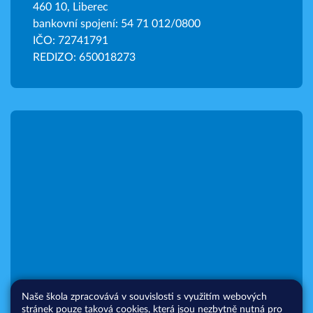
460 10, Liberec
bankovní spojení: 54 71 012/0800
IČO: 72741791
REDIZO: 650018273
Naše škola zpracovává v souvislosti s využitím webových
stránek pouze taková cookies, která jsou nezbytně nutná pro