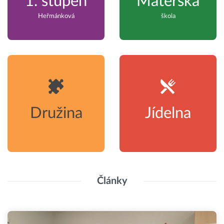
1. stupeň
Mateřská
Heřmánková
škola
Družina
Jídelna
Články