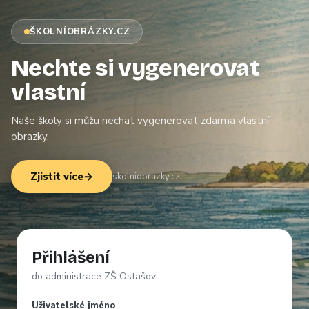
ŠKOLNÍOBRÁZKY.CZ
Nechte si vygenerovat
vlastní
Naše školy si můžu nechat vygenerovat zdarma vlastní
obrazky.
Zjistit více
→
skolniobrazky.cz
Přihlášení
do administrace ZŠ Ostašov
Uživatelské jméno