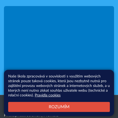
Naše škola zpracovává v souvislosti s využitím webových
stránek pouze taková cookies, která jsou nezbytně nutná pro
zajištění provozu webových stránek a internetových služeb, a u
kterých není nutno získat souhlas uživatele webu (technické a
relační cookies).
Pravidla cookies
Všechna práva vyhrazena. Copyright
Web školy
ROZUMÍM
© 2026 |
Mapa stránek
|
Přihlásit
|
Přístupnost stránek
|
Pravidla