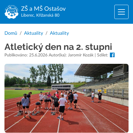
ZŠ a MŠ
Ostašov
Liberec, Křižanská 80
Domů
Aktuality
Aktuality
Atletický den na 2. stupni
Publikováno: 25.6.2026 Autor(ka): Jaromír Kozák | Sdílet: