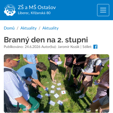
ZŠ a MŠ
Ostašov
Liberec, Křižanská 80
Domů
Aktuality
Aktuality
Branný den na 2. stupni
Publikováno: 24.6.2026 Autor(ka): Jaromír Kozák | Sdílet: