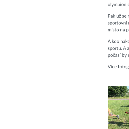
olympionic
Pak už se 
sportovní 
místo na p
A kdo nako
sportu. A 
počasí by 
Více fotog