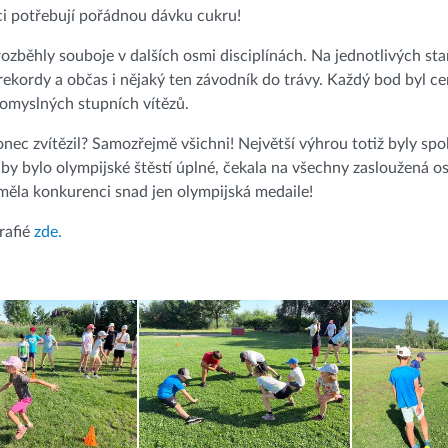
i potřebují pořádnou dávku cukru!
rozběhly souboje v dalších osmi disciplínách. Na jednotlivých st
rekordy a občas i nějaký ten závodník do trávy. Každý bod byl ce
omyslných stupních vítězů.
nec zvítězil? Samozřejmě všichni! Největší výhrou totiž byly spo
aby bylo olympijské štěstí úplné, čekala na všechny zasloužená 
měla konkurenci snad jen olympijská medaile!
rafié
zde.