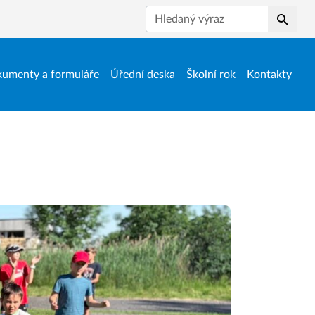
Hledat
umenty a formuláře
Úřední deska
Školní rok
Kontakty