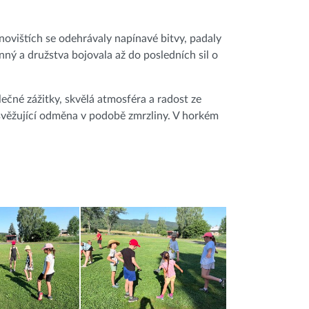
anovištích se odehrávaly napínavé bitvy, padaly
nný a družstva bojovala až do posledních sil o
lečné zážitky, skvělá atmosféra a radost ze
osvěžující odměna v podobě zmrzliny. V horkém