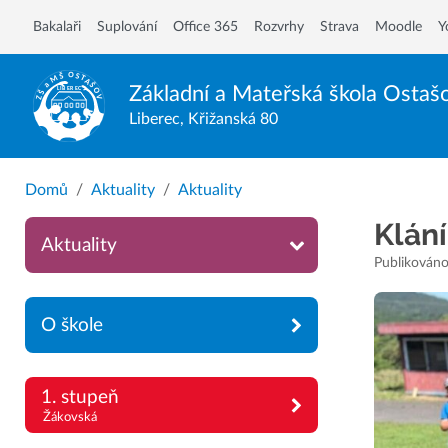
Bakalaři
Suplování
Office 365
Rozvrhy
Strava
Moodle
Y
Základní a Mateřská škola
Ostaš
Liberec, Křižanská 80
Domů
Aktuality
Aktuality
Klán
Aktuality
Publikováno
O škole
1. stupeň
Žákovská