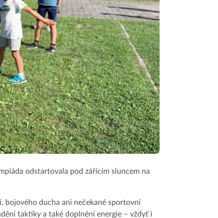
ympiáda odstartovala pod zářícím sluncem na
ní, bojového ducha ani nečekané sportovní
dění taktiky a také doplnění energie – vždyť i