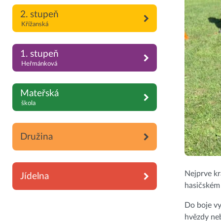
2. stupeň
Křížanská
1. stupeň
Heřmánková
Mateřská
škola
Družina
Nejprve kr
Jídelna
hasičském 
Do boje vy
hvězdy neb