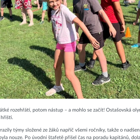
átké rozehřátí, potom nástup – a mohlo se začít! Ostašovská ol
hřišti.
razily týmy složené ze žáků napříč všemi ročníky, takže o nadše
yla nouze. Po úvodní štafetě přišel čas na poradu kapitánů, dola