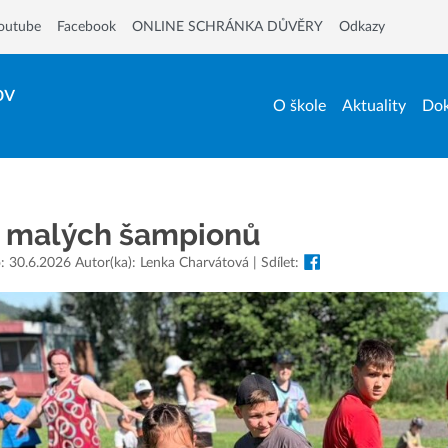
outube
Facebook
ONLINE SCHRÁNKA DŮVĚRY
Odkazy
ov
O škole
Aktuality
Dok
í malých šampionů
: 30.6.2026 Autor(ka): Lenka Charvátová | Sdílet: