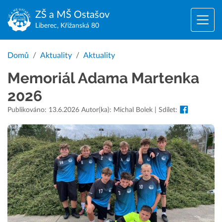
ZŠ a MŠ
Ostašov
Liberec, Křižanská 80
Domů
Aktuality
Aktuality
Memoriál Adama Martenka
2026
Publikováno: 13.6.2026 Autor(ka): Michal Bolek | Sdílet: