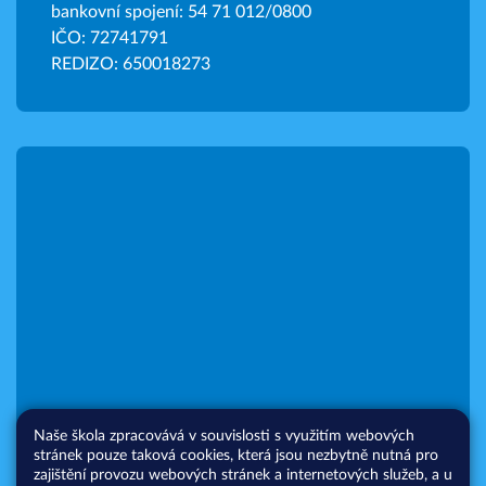
bankovní spojení: 54 71 012/0800
IČO: 72741791
REDIZO: 650018273
Naše škola zpracovává v souvislosti s využitím webových
stránek pouze taková cookies, která jsou nezbytně nutná pro
zajištění provozu webových stránek a internetových služeb, a u