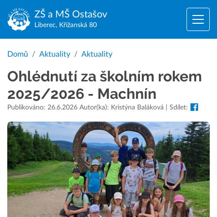
ZŠ a MŠ
Ostašov
Liberec, Křižanská 80
Domů
Aktuality
Aktuality
Ohlédnutí za školním rokem
2025/2026 - Machnín
Publikováno: 26.6.2026 Autor(ka): Kristýna Baláková | Sdílet: