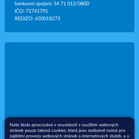
bankovní spojení: 54 71 012/0800
IČO: 72741791
REDIZO: 650018273
Naše škola zpracovává v souvislosti s využitím webových
stránek pouze taková cookies, která jsou nezbytně nutná pro
zajištění provozu webových stránek a internetových služeb, a u