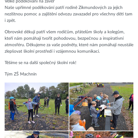
Velké poděkování na závěr
Naše upřímné poděkování patří rodině Zikmundových za jejich
nezištnou pomoc a zajištění odvozu zavazadel pro všechny děti tam
i zpět.
Obrovské děkuji patří všem rodičům, přátelům školy a kolegům,
kteří nám pomáhají tvořit pohodovou, bezpečnou a inspirativní
atmosféru. Děkujeme za vaše podněty, které nám pomáhají neustále
zlepšovat školní prostředí i vzájemnou komunikaci.
Těšíme se na další společný školní rok!
Tým ZŠ Machnín