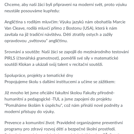
Chceme, aby naši žáci byli připraveni na moderní svět, proto výuku
neustále posouváme kupředu:
Angličtina s rodilým mluvčím: Výuku jazyků nám obohatila Marcie
Van Cleave, rodilá mluvčí přímo z Bostonu (USA), která k nám
zavítala na již tradiční návštěvu. Děti ztratily ostych a zažily
opravdovou „světovou“ angličtinu.
Srovnání a soutěže: Naši žáci se zapojili do mezinárodního testování
PIRLS (čtenářská gramotnost), poměřili své síly v matematické
soutěži Klokan a ukázali svůj talent v recitační soutěži.
Spolupráce, projekty a tematické dny
Propojujeme školu s dalšími institucemi a učíme se zážitkem:
Již mnoho let jsme oficiální fakultní školou Fakulty přírodně-
humanitní a pedagogické -TUL a jsme zapojeni do projektu
"Pomáháme školám k úspěchu", což nám přináší nové podněty a
moderní přístupy do výuky.
Prevence a komunitní život: Pravidelně organizujeme preventivní
programy pro zdravý rozvoj dětí a bezpečné školní prostředí.