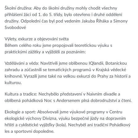
Školní družina: Aby do školní družiny mohly chodit všechny
přihlášení žáci od 1. do 5. třídy, bylo otevřeno i druhé oddělení
družiny. Odpolední čas byl pod vedením Jakuba Řiháka a Simony
Svobodové
Výlety, exkurze a objevování světa
Během celého roku jsme propojovali teoretickou výuku s
praktickými zážitky a vyjížděli za poznáním:
Vzdělávání a věda: Navštívili jsme oblíbenou IQlandii, Botanickou
zahradu a zúčastnili se tematických programů v Krajská vědecké
knihovně. Vyrazili jsme také na velkou exkurzi do Prahy za historií a
kulturou.
Kultura a tradice: Nechybělo představení v Naivním divadle a
oblíbená pohádková Noc s Andersenem plná dobrodružství a čtení.
Ekologie a sport: Absolvovali jsme výukové programy v Centru
ekologické výchovy Divizna, výuku bezpečné jízdy na dopravním
hřišti a cyklistické vyjížďky (kola). Nechyběl ani tradiční Pohádkový
les a sportovní dopoledne.