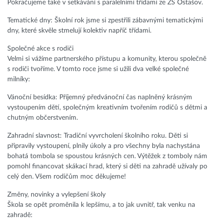
Pokračujeme také v setkávání s paralelními třídami ze ZŠ Ostašov.
Tematické dny: Školní rok jsme si zpestřili zábavnými tematickými
dny, které skvěle stmelují kolektiv napříč třídami.
Společné akce s rodiči
Velmi si vážíme partnerského přístupu a komunity, kterou společně
s rodiči tvoříme. V tomto roce jsme si užili dva velké společné
milníky:
Vánoční besídka: Příjemný předvánoční čas naplněný krásným
vystoupením dětí, společným kreativním tvořením rodičů s dětmi a
chutným občerstvením.
Zahradní slavnost: Tradiční vyvrcholení školního roku. Děti si
připravily vystoupení, plnily úkoly a pro všechny byla nachystána
bohatá tombola se spoustou krásných cen. Výtěžek z tomboly nám
pomohl financovat skákací hrad, který si děti na zahradě užívaly po
celý den. Všem rodičům moc děkujeme!
Změny, novinky a vylepšení školy
Škola se opět proměnila k lepšímu, a to jak uvnitř, tak venku na
zahradě: