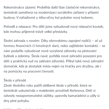
Rekonstrukce zázemí: Proběhla další fáze částečné rekonstrukce,
tentokrát zaměřená na modernizaci sociálního zařízení v přízemí
budovy. V nářaďovně u tělocvičny byl položen nový koberec.
Pohodlí a relaxace: Pro děti jsme vybudovali nový relaxační koutek,
kde mohou příjemně trávit velké přestávky.
Školní zahrada v novém: Díky obrovskému zapojení rodičů – ať už
formou finančních či hmotných darů, nebo zajištěním kontaktů – se
nám podařilo vybudovat nové vyvýšené záhonky na pěstování
bylinek a zeleniny. Škola navíc pořídila nové zahradní posezení pro
děti a praktický sud na zalévání záhonků. Přibyl také nový zahradní
domeček, kde je dostatek místa nejen na hračky pro družinu, ale i
na pomůcky na pracovní činnosti.
Škola v přírodě
Závěr školního roku patřil oblíbené škole v přírodě, která se
tentokrát uskutečnila v malebném prostředí Kořenova. Děti si
odvezly nezapomenutelné zážitky, upevnily kamarádství a užily si
dny plné pohybu.