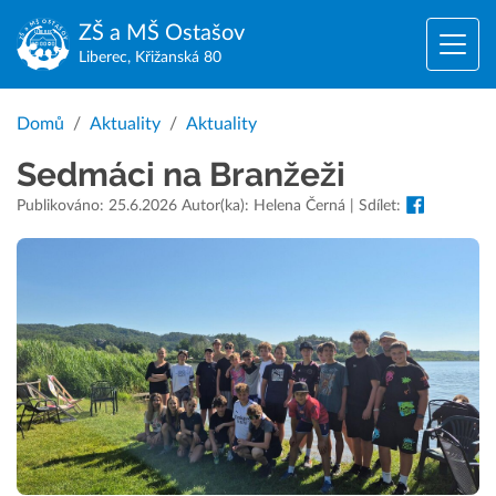
ZŠ a MŠ
Ostašov
Liberec, Křižanská 80
Domů
Aktuality
Aktuality
Sedmáci na Branžeži
Publikováno: 25.6.2026 Autor(ka): Helena Černá | Sdílet: