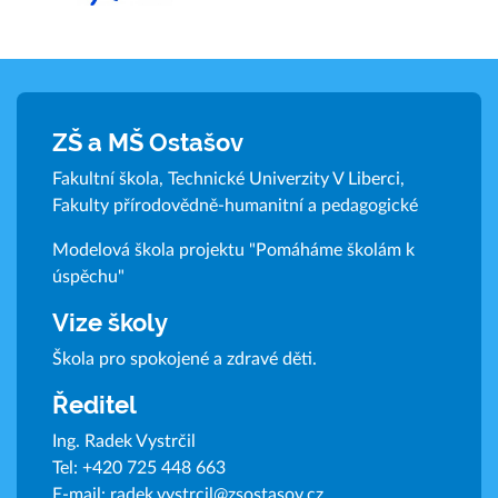
ZŠ a MŠ Ostašov
Fakultní škola, Technické Univerzity V Liberci,
Fakulty přírodovědně-humanitní a pedagogické
Modelová škola projektu "Pomáháme školám k
úspěchu"
Vize školy
Škola pro spokojené a zdravé děti.
Ředitel
Ing. Radek Vystrčil
Tel:
+420 725 448 663
E-mail:
radek.vystrcil@zsostasov.cz