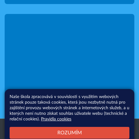
Naše škola zpracovává v souvislosti s využitím webových
stránek pouze taková cookies, která jsou nezbytně nutná pro
zajištění provozu webových stránek a internetových služeb, a u
kterých není nutno získat souhlas uživatele webu (technické a
relační cookies).
Pravidla cookies
Všechna práva vyhrazena. Copyright
Web školy
ROZUMÍM
© 2026 |
Mapa stránek
|
Přihlásit
|