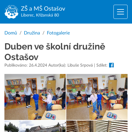
ZŠ a MŠ
Ostašov
Liberec, Křižanská 80
Domů
Družina
Fotogalerie
Duben ve školní družině
Ostašov
Publikováno: 26.4.2024 Autor(ka): Libuše Srpová | Sdílet: