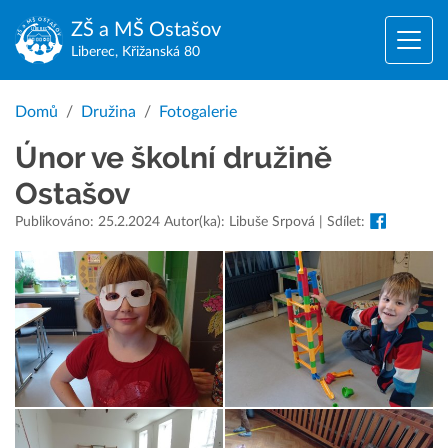
ZŠ a MŠ
Ostašov
Liberec, Křižanská 80
Domů
Družina
Fotogalerie
Únor ve školní družině
Ostašov
Publikováno: 25.2.2024 Autor(ka): Libuše Srpová | Sdílet: