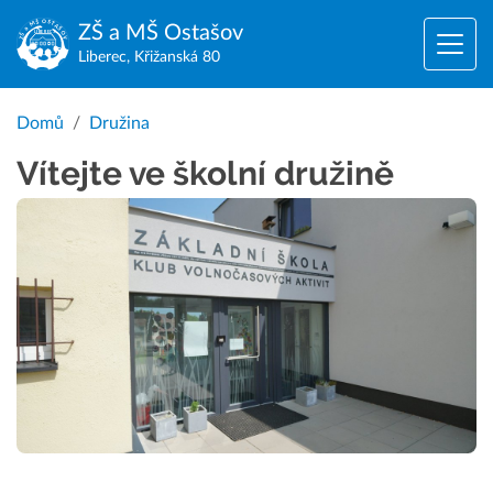
ZŠ a MŠ
Ostašov
Liberec, Křižanská 80
Domů
Družina
Vítejte ve školní družině