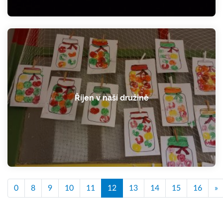
Říjen v naší družině
0
8
9
10
11
12
13
14
15
16
»