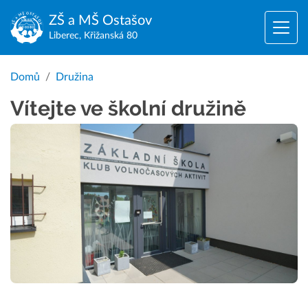
ZŠ a MŠ
Ostašov
Liberec, Křižanská 80
Domů
Družina
Vítejte ve školní družině