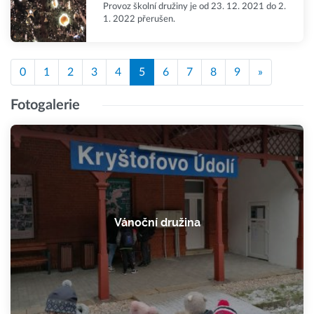
Provoz školní družiny je od 23. 12. 2021 do 2.
1. 2022 přerušen.
0
1
2
3
4
5
6
7
8
9
»
Fotogalerie
Vánoční družina