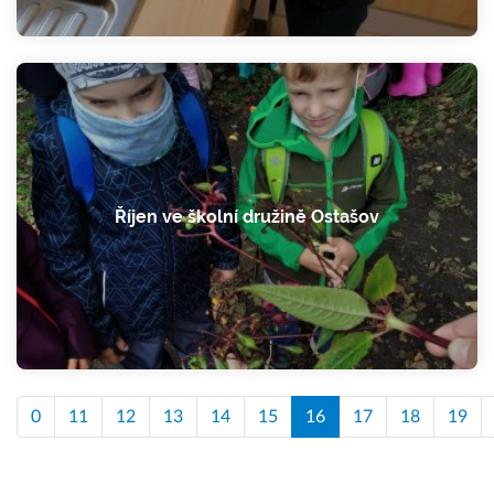
Říjen ve školní družině Ostašov
0
11
12
13
14
15
16
17
18
19