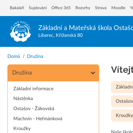
Bakalaři
Suplování
Office 365
Rozvrhy
Strava
Moodle
Y
Základní a Mateřská škola
Ostaš
Liberec, Křižanská 80
Domů
Družina
Vítej
Družina
Základn
Základní informace
Nástěnka
Ostašov
Ostašov - Žákovská
Kroužk
Machnín - Heřmánková
Kroužky
Naše školn