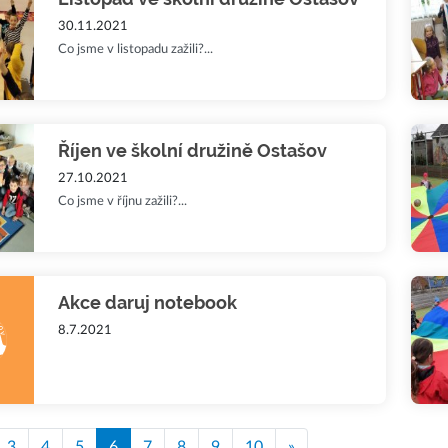
30.11.2021
Co jsme v listopadu zažili?...
Říjen ve školní družině Ostašov
27.10.2021
Co jsme v říjnu zažili?...
Akce daruj notebook
8.7.2021
3
4
5
6
7
8
9
10
»