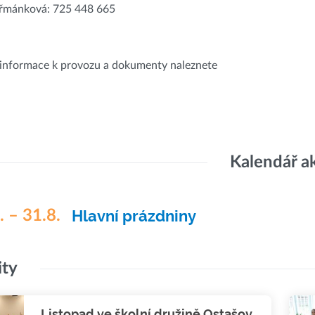
eřmánková: 725 448 665
informace k provozu a dokumenty naleznete
Kalendář a
. – 31.8.
Hlavní prázdniny
ity
Listopad ve školní družině Ostašov