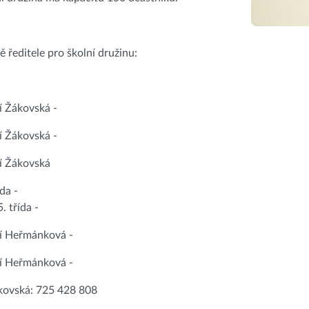
 ředitele pro školní družinu:
í Žákovská -
í Žákovská -
í Žákovská
ída -
5. třída -
ní Heřmánková -
ní Heřmánková -
ákovská: 725 428 808