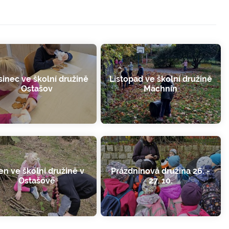
sinec ve školní družině
Listopad ve školní družině
Ostašov
Machnín
jen ve školní družině v
Prázdninová družina 26. -
Ostašově
27. 10.