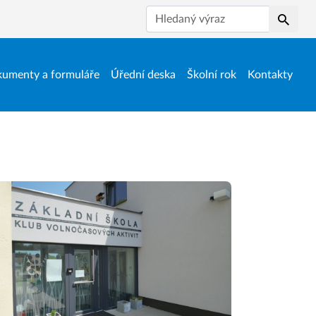
Hledat
umenty a formuláře
Úřední deska
Školní rok
Kontakty