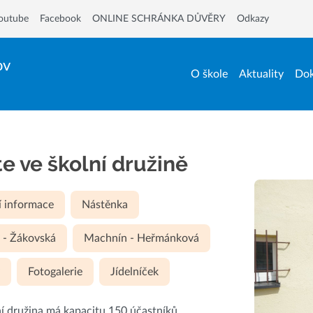
outube
Facebook
ONLINE SCHRÁNKA DŮVĚRY
Odkazy
ov
O škole
Aktuality
Dok
te ve školní družině
í informace
Nástěnka
 - Žákovská
Machnín - Heřmánková
y
Fotogalerie
Jídelníček
í družina má kapacitu 150 účastníků.