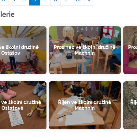
lerie
e školní družině
Prosinec ve školní družině
Pro
Ostašov
Machnín
 ve školní družině
Říjen ve školní družině
Ří
v Ostašově
Machnín