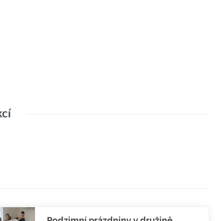
kcí
Podzimní prázdniny v družině