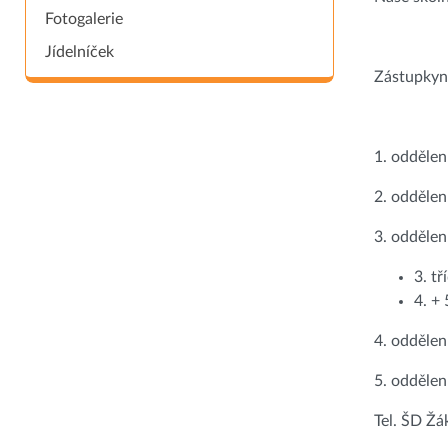
Fotogalerie
Jídelníček
Zástupkyně
1. oddělen
2. oddělen
3. oddělen
3. tř
4. + 
4. odděle
5. odděle
Tel. ŠD Ž