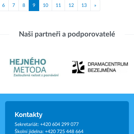
6
7
8
9
10
11
12
13
»
Naši partneři a podporovatelé
Kontakty
Sekretariát:
+420 604 299 077
Školní jídelna:
+420 725 448 664