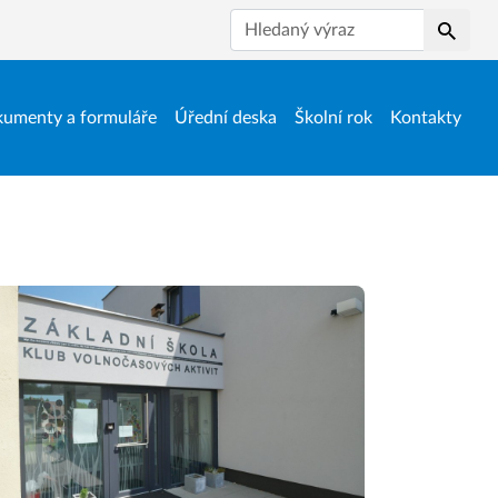
Hledat
umenty a formuláře
Úřední deska
Školní rok
Kontakty