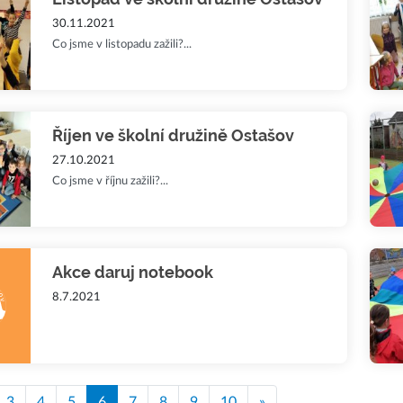
30.11.2021
Co jsme v listopadu zažili?...
Říjen ve školní družině Ostašov
27.10.2021
Co jsme v říjnu zažili?...
Akce daruj notebook
8.7.2021
3
4
5
6
7
8
9
10
»