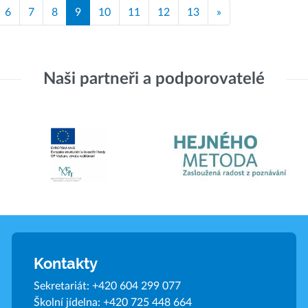
6
7
8
9
10
11
12
13
»
Naši partneři a podporovatelé
Kontakty
Sekretariát:
+420 604 299 077
Školní jídelna:
+420 725 448 664