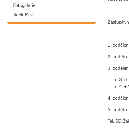
Fotogalerie
Jídelníček
Zástupkyně
1. oddělen
2. oddělen
3. oddělen
3. tř
4. + 
4. odděle
5. odděle
Tel. ŠD Ž