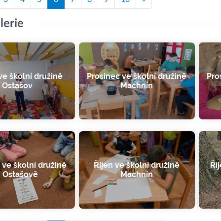
lerie
e školní družině
Prosinec ve školní družině
Pro
Ostašov
Machnín
 ve školní družině
Říjen ve školní družině
Ří
v Ostašově
Machnín