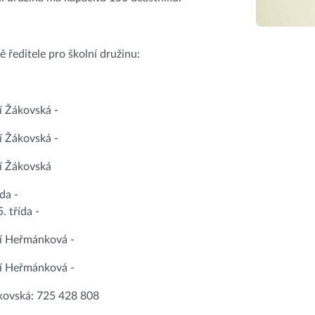
 ředitele pro školní družinu:
í Žákovská -
í Žákovská -
í Žákovská
ída -
5. třída -
ní Heřmánková -
ní Heřmánková -
ákovská: 725 428 808