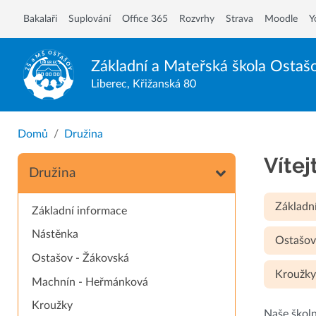
Bakalaři
Suplování
Office 365
Rozvrhy
Strava
Moodle
Y
Základní a Mateřská škola
Ostaš
Liberec, Křižanská 80
Domů
Družina
Vítej
Družina
Základn
Základní informace
Nástěnka
Ostašov
Ostašov - Žákovská
Kroužk
Machnín - Heřmánková
Kroužky
Naše školn