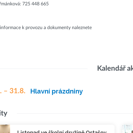
eřmánková: 725 448 665
informace k provozu a dokumenty naleznete
Kalendář a
. – 31.8.
Hlavní prázdniny
ity
Listopad ve školní družině Ostašov