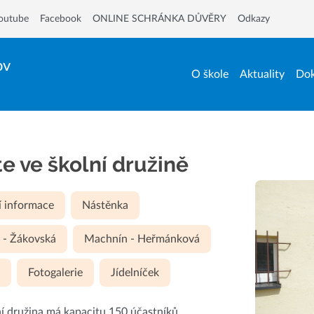
outube
Facebook
ONLINE SCHRÁNKA DŮVĚRY
Odkazy
ov
O škole
Aktuality
Dok
te ve školní družině
í informace
Nástěnka
 - Žákovská
Machnín - Heřmánková
y
Fotogalerie
Jídelníček
í družina má kapacitu 150 účastníků.