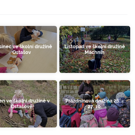
sinec ve školní družině
Listopad ve školní družině
Ostašov
Machnín
jen ve školní družině v
Prázdninová družina 26. -
Ostašově
27. 10.