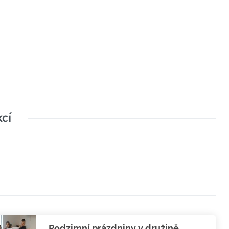
kcí
Podzimní prázdniny v družině