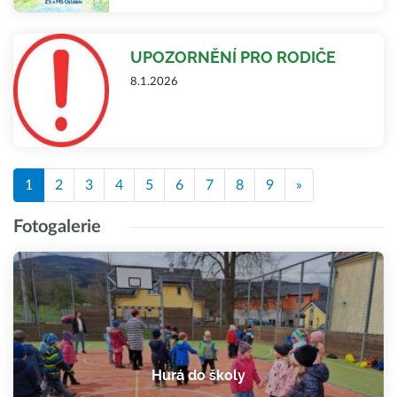
UPOZORNĚNÍ PRO RODIČE
8.1.2026
1
2
3
4
5
6
7
8
9
»
Fotogalerie
Hurá do školy