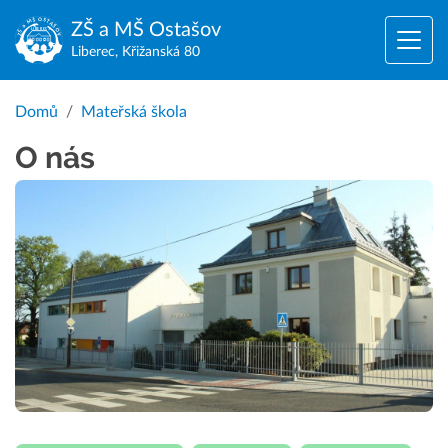
ZŠ a MŠ
Ostašov
Liberec, Křižanská 80
Domů
Mateřská škola
O nás