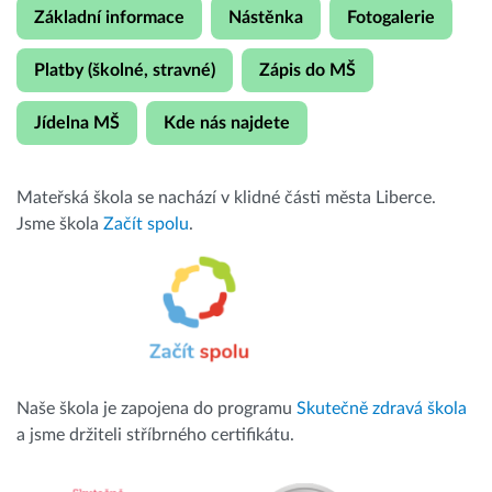
Základní informace
Nástěnka
Fotogalerie
Platby (školné, stravné)
Zápis do MŠ
Jídelna MŠ
Kde nás najdete
Mateřská škola se nachází v klidné části města Liberce.
Jsme škola
Začít spolu
.
Naše škola je zapojena do programu
Skutečně zdravá škola
a jsme držiteli stříbrného certifikátu.