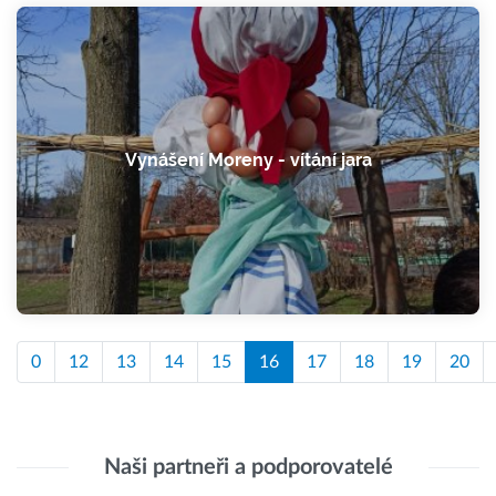
Vynášení Moreny - vítání jara
0
12
13
14
15
16
17
18
19
20
Naši partneři a podporovatelé