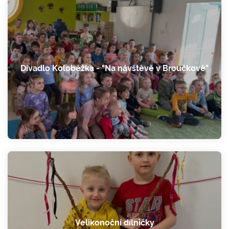
Divadlo Koloběžka - "Na návštěvě v Broučkově"
Velikonoční dílničky