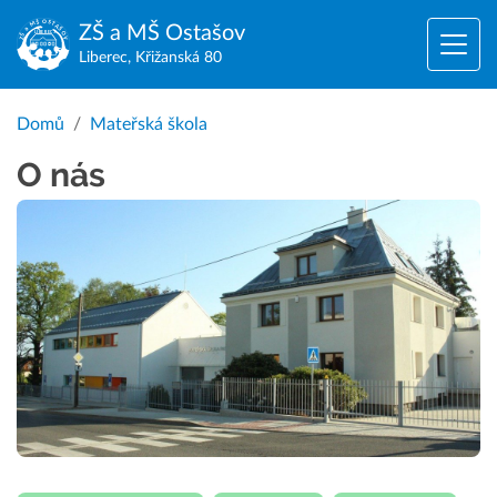
ZŠ a MŠ
Ostašov
Liberec, Křižanská 80
Domů
Mateřská škola
O nás