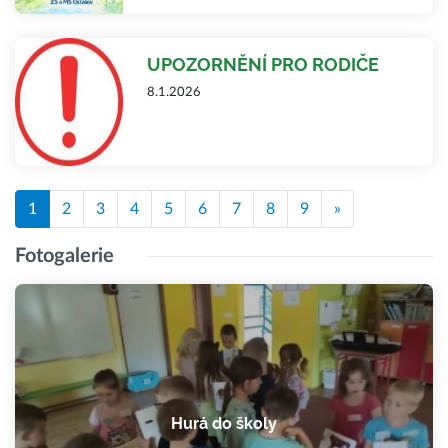
UPOZORNĚNÍ PRO RODIČE
8.1.2026
1
2
3
4
5
6
7
8
9
»
Fotogalerie
Hurá do školy