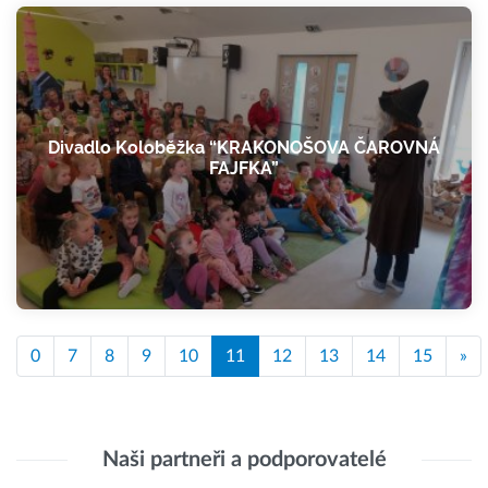
Divadlo Koloběžka “KRAKONOŠOVA ČAROVNÁ
FAJFKA”
0
7
8
9
10
11
12
13
14
15
»
Naši partneři a podporovatelé