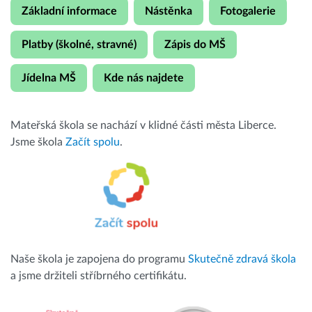
Základní informace
Nástěnka
Fotogalerie
Platby (školné, stravné)
Zápis do MŠ
Jídelna MŠ
Kde nás najdete
Mateřská škola se nachází v klidné části města Liberce.
Jsme škola
Začít spolu
.
Naše škola je zapojena do programu
Skutečně zdravá škola
a jsme držiteli stříbrného certifikátu.