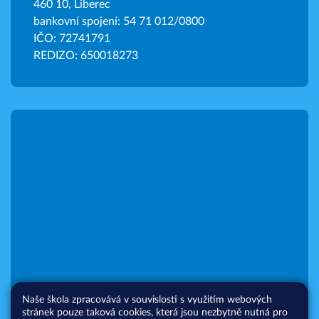
460 10, Liberec
bankovní spojení: 54 71 012/0800
IČO: 72741791
REDIZO: 650018273
Naše škola zpracovává v souvislosti s využitím webových
stránek pouze taková cookies, která jsou nezbytně nutná pro