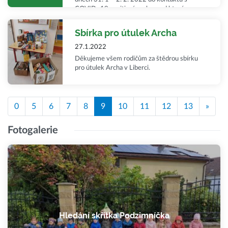
COVID–19 pozitivní osobou, od které se
mohly nakazit, vztahuje se na ně karanténa, a
to od 3. 2. 2022 do 7.2. 2022. DALŠÍ
Sbírka pro útulek Archa
INFORMACE NALEZNETE V PŘÍLOŽENÉM
DOPISU OD KHS.
27.1.2022
Děkujeme všem rodičům za štědrou sbírku
pro útulek Archa v Liberci.
0
5
6
7
8
9
10
11
12
13
»
Fotogalerie
Hledání skřítka Podzimníčka