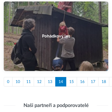
Pohádkový les
0
10
11
12
13
14
15
16
17
18
Naši partneři a podporovatelé