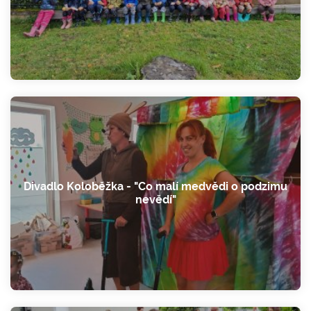
Divadlo Koloběžka - "Co malí medvědi o podzimu
nevědí"