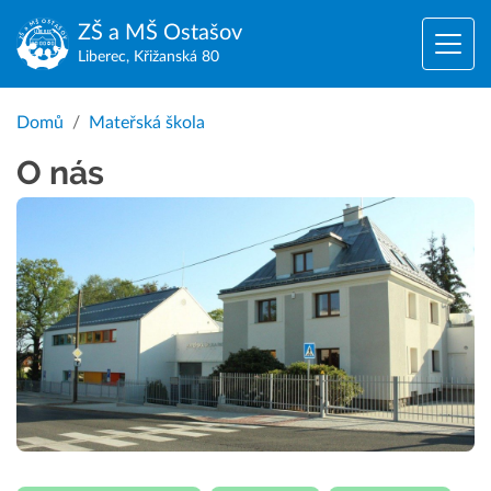
ZŠ a MŠ
Ostašov
Liberec, Křižanská 80
Domů
Mateřská škola
O nás