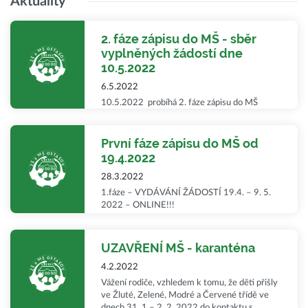
Aktuality
2. fáze zápisu do MŠ - sběr
vyplněných žádostí dne
10.5.2022
6.5.2022
10.5.2022 probíhá 2. fáze zápisu do MŠ
První fáze zápisu do MŠ od
19.4.2022
28.3.2022
1.fáze – VYDÁVÁNÍ ŽÁDOSTÍ 19.4. – 9. 5.
2022 – ONLINE!!!
UZAVŘENÍ MŠ - karanténa
4.2.2022
Vážení rodiče, vzhledem k tomu, že děti přišly
ve Žluté, Zelené, Modré a Červené třídě ve
dnech 31. 1 – 2. 2. 2022 do kontaktu s