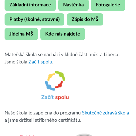
Základní informace
Nástěnka
Fotogalerie
Platby (školné, stravné)
Zápis do MŠ
Jídelna MŠ
Kde nás najdete
Mateřská škola se nachází v klidné části města Liberce.
Jsme škola
Začít spolu
.
Naše škola je zapojena do programu
Skutečně zdravá škola
a jsme držiteli stříbrného certifikátu.