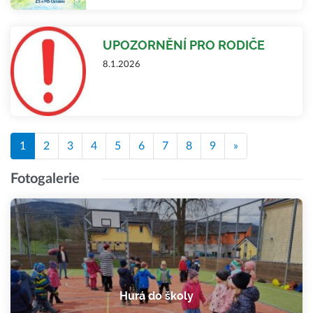
UPOZORNĚNÍ PRO RODIČE
8.1.2026
1
2
3
4
5
6
7
8
9
»
Fotogalerie
Hurá do školy