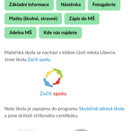
Základní informace
Nástěnka
Fotogalerie
Platby (školné, stravné)
Zápis do MŠ
Jídelna MŠ
Kde nás najdete
Mateřská škola se nachází v klidné části města Liberce.
Jsme škola
Začít spolu
.
Naše škola je zapojena do programu
Skutečně zdravá škola
a jsme držiteli stříbrného certifikátu.