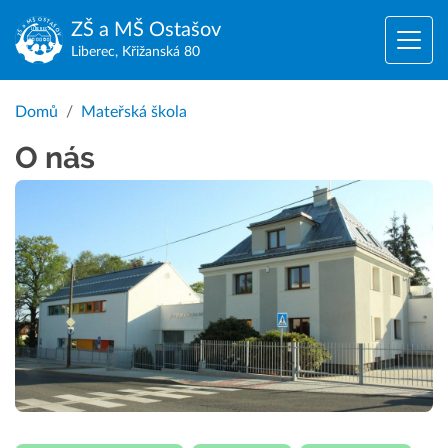
ZŠ a MŠ
Ostašov
Liberec, Křižanská 80
Domů
Mateřská škola
O nás