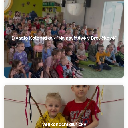
Divadlo Koloběžka - "Na návštěvě v Broučkově"
Velikonoční dílničky