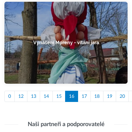
Vynášení Moreny - vítání jara
0
12
13
14
15
16
17
18
19
20
Naši partneři a podporovatelé