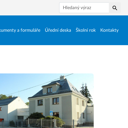
Hledat
umenty a formuláře
Úřední deska
Školní rok
Kontakty