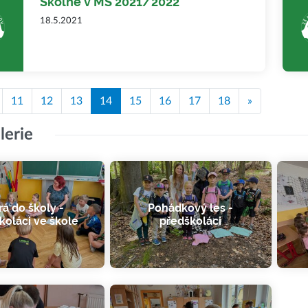
Školné v MŠ 2021/2022
18.5.2021
11
12
13
14
15
16
17
18
»
lerie
á do školy -
Pohádkový les -
koláci ve škole
předškoláci