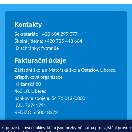
Kontakty
Sekretariát:
+420 604 299 077
Školní jídelna:
+420 725 448 664
ID schránky: fvtmn8e
Fakturační údaje
Základní škola a Mateřská škola Ostašov, Liberec,
příspěvková organizace
Křižanská 80
460 10, Liberec
bankovní spojení: 54 71 012/0800
IČO: 72741791
REDIZO: 650018273
nek pouze taková cookies, která jsou nezbytně nutná pro zajištění provo