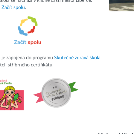
kola se nachází v klidné části města Liberce.
a
Začít spolu
.
a je zapojena do programu
Skutečně zdravá škola
teli stříbrného certifikátu.