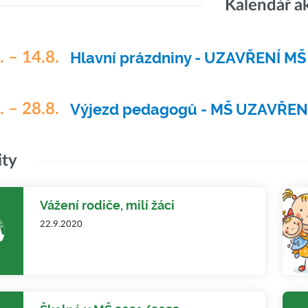
Kalendář a
. – 14.8.
Hlavní prázdniny - UZAVŘENÍ MŠ
. – 28.8.
Výjezd pedagogů - MŠ UZAVŘE
ity
Vážení rodiče, milí žáci
22.9.2020