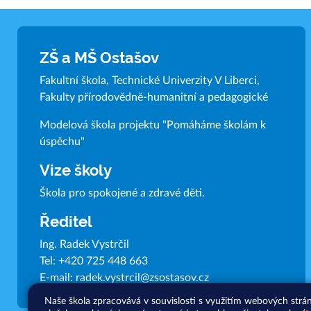
ZŠ a MŠ Ostašov
Fakultní škola, Technické Univerzity V Liberci,
Fakulty přírodovědně-humanitní a pedagogické
Modelová škola projektu "Pomáháme školám k
úspěchu"
Vize školy
Škola pro spokojené a zdravé děti.
Ředitel
Ing. Radek Vystrčil
Tel:
+420 725 448 663
E-mail:
radek.vystrcil@zsostasov.cz
Naše škola zpracovává v souvislosti s využitím webových strá