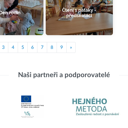
Čtení s páťáky -
Den rodin
předškoláci
3
4
5
6
7
8
9
»
Naši partneři a podporovatelé