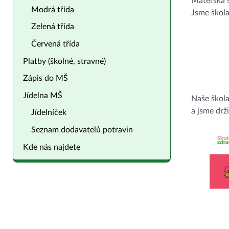
Mateřská š
Modrá třída
Jsme škol
Zelená třída
Červená třída
Platby (školné, stravné)
Zápis do MŠ
Jídelna MŠ
Naše škol
a jsme drži
Jídelníček
Seznam dodavatelů potravin
Kde nás najdete