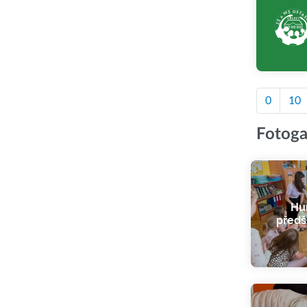
0
10
Fotoga
Hur
předš