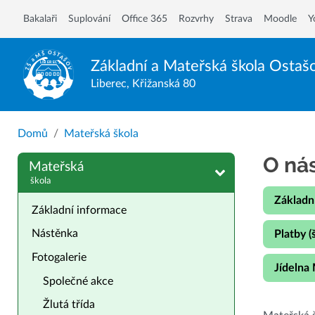
Bakalaři
Suplování
Office 365
Rozvrhy
Strava
Moodle
Y
Základní a Mateřská škola
Ostaš
Liberec, Křižanská 80
Domů
Mateřská škola
O ná
Mateřská
škola
Základn
Základní informace
Nástěnka
Platby (
Fotogalerie
Jídelna
Společné akce
Žlutá třída