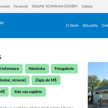
outube
Facebook
ONLINE SCHRÁNKA DŮVĚRY
Odkazy
ov
O škole
Aktuality
Dok
s
í informace
Nástěnka
Fotogalerie
školné, stravné)
Zápis do MŠ
 MŠ
Kde nás najdete