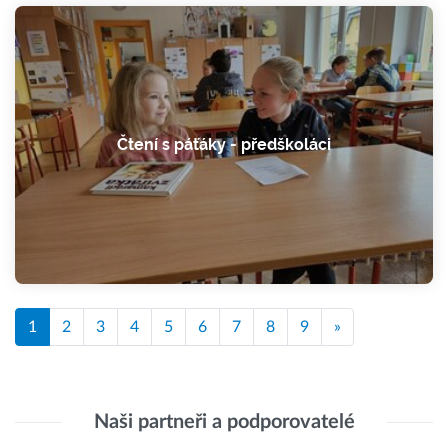
Čtení s páťáky - předškoláci
1
2
3
4
5
6
7
8
9
»
Naši partneři a podporovatelé