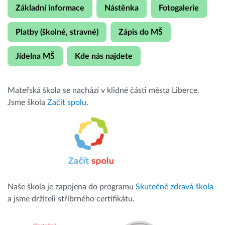
Základní informace
Nástěnka
Fotogalerie
Platby (školné, stravné)
Zápis do MŠ
Jídelna MŠ
Kde nás najdete
Mateřská škola se nachází v klidné části města Liberce.
Jsme škola
Začít spolu
.
Naše škola je zapojena do programu
Skutečně zdravá škola
a jsme držiteli stříbrného certifikátu.