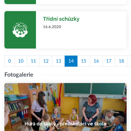
Třídní schůzky
16.6.2020
0
10
11
12
13
14
15
16
17
18
Fotogalerie
Hurá do školy - předškoláci ve škole