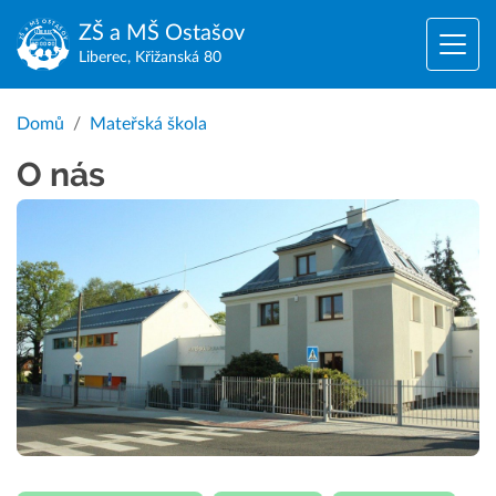
ZŠ a MŠ
Ostašov
Liberec, Křižanská 80
Domů
Mateřská škola
O nás