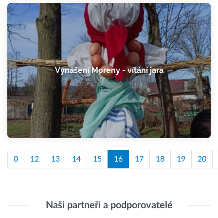
Vynášení Moreny - vítání jara
0
12
13
14
15
16
17
18
19
20
Naši partneři a podporovatelé