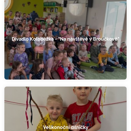
Divadlo Koloběžka - "Na návštěvě v Broučkově"
Velikonoční dílničky