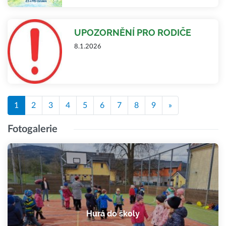
UPOZORNĚNÍ PRO RODIČE
8.1.2026
1
2
3
4
5
6
7
8
9
»
Fotogalerie
Hurá do školy