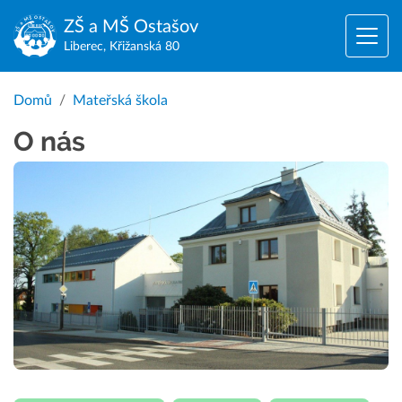
ZŠ a MŠ
Ostašov
Liberec, Křižanská 80
Domů
Mateřská škola
O nás