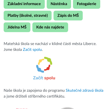
Základní informace
Nástěnka
Fotogalerie
Platby (školné, stravné)
Zápis do MŠ
Jídelna MŠ
Kde nás najdete
Mateřská škola se nachází v klidné části města Liberce.
Jsme škola
Začít spolu
.
Naše škola je zapojena do programu
Skutečně zdravá škola
a jsme držiteli stříbrného certifikátu.