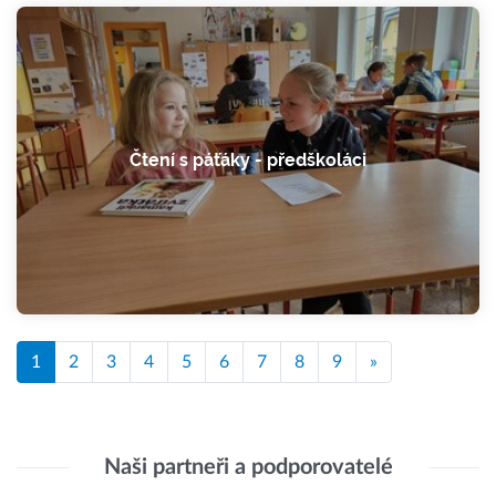
Čtení s páťáky - předškoláci
1
2
3
4
5
6
7
8
9
»
Naši partneři a podporovatelé