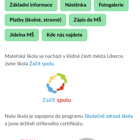
Základní informace
Nástěnka
Fotogalerie
Platby (školné, stravné)
Zápis do MŠ
Jídelna MŠ
Kde nás najdete
Mateřská škola se nachází v klidné části města Liberce.
Jsme škola
Začít spolu
.
Naše škola je zapojena do programu
Skutečně zdravá škola
a jsme držiteli stříbrného certifikátu.