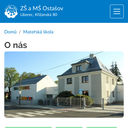
ZŠ a MŠ
Ostašov
Liberec, Křižanská 80
Domů
Mateřská škola
O nás