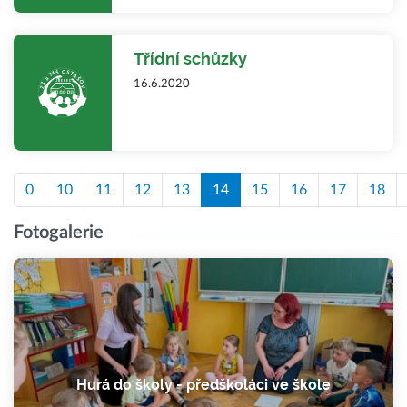
Třídní schůzky
16.6.2020
0
10
11
12
13
14
15
16
17
18
Fotogalerie
Hurá do školy - předškoláci ve škole