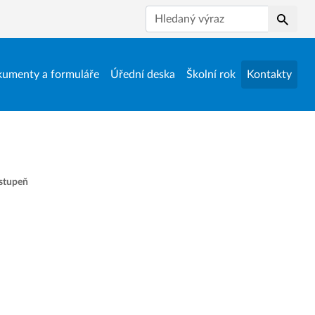
Hledat
umenty a formuláře
Úřední deska
Školní rok
Kontakty
 stupeň