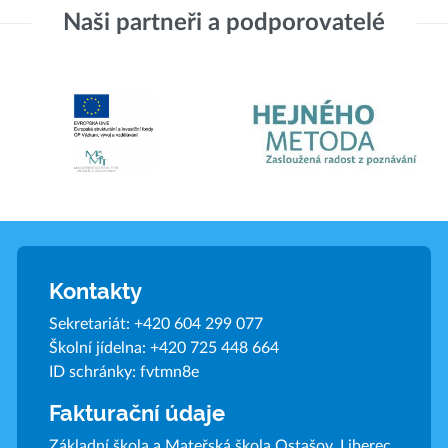
Naši partneři a podporovatelé
Kontakty
Sekretariát:
+420 604 299 077
Školní jídelna:
+420 725 448 664
ID schránky: fvtmn8e
Fakturační údaje
Základní škola a Mateřská škola Ostašov, Liberec,