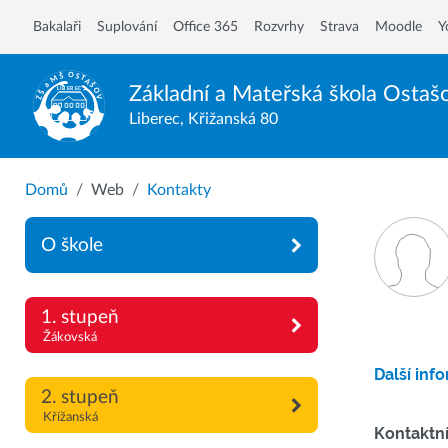
Bakalaři
Suplování
Office 365
Rozvrhy
Strava
Moodle
Y
Základní a Mateřská škola
Ostaš
Liberec, Křižanská 80
Domů
Web
Kontakty
O škole
1. stupeň
Žákovská
Další inf
2. stupeň
Křížanská
Kontaktní