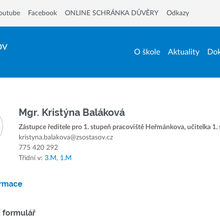
outube
Facebook
ONLINE SCHRÁNKA DŮVĚRY
Odkazy
ov
O škole
Aktuality
Dok
Mgr. Kristýna Baláková
Zástupce ředitele pro 1. stupeň pracoviště Heřmánkova, učitelka 1.
kristyna.balakova@zsostasov.cz
775 420 292
Třídní v:
3.M,
1.M
ormace
 formulář