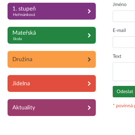
Jméno
1. stupeň
Heřmánková
E-mail
Mateřská
škola
Text
Družina
Jídelna
* povinná 
Aktuality