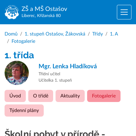
ZŠ a MŠ
Ostašov
Liberec, Křižanská 80
Domů
1. stupeň Ostašov, Žákovská
Třídy
1. A
Fotogalerie
1. třída
Mgr.
Lenka Hladíková
Třídní učitel
Učitelka 1. stupeň
Úvod
O třídě
Aktuality
Fotogalerie
Týdenní plány
Školní pobyt v přírodě -