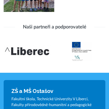
Naši partneři a podporovatelé
ZŠ a MŠ Ostašov
Fakultní škola, Technické Univerzity V Liberci,
Fakulty přírodovědně-humanitní a pedagogické