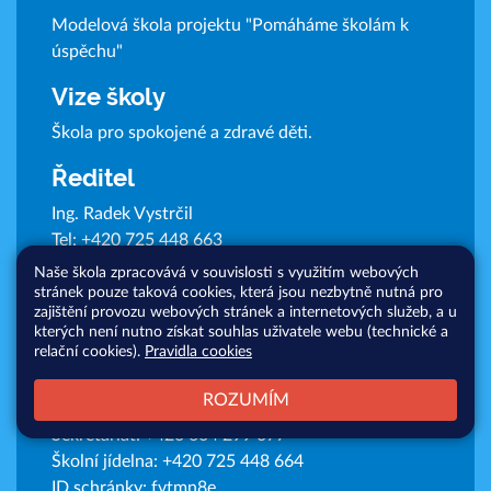
Modelová škola projektu "Pomáháme školám k
úspěchu"
Vize školy
Škola pro spokojené a zdravé děti.
Ředitel
Ing. Radek Vystrčil
Tel:
+420 725 448 663
E-mail:
radek.vystrcil@zsostasov.cz
Naše škola zpracovává v souvislosti s využitím webových
stránek pouze taková cookies, která jsou nezbytně nutná pro
zajištění provozu webových stránek a internetových služeb, a u
kterých není nutno získat souhlas uživatele webu (technické a
relační cookies).
Pravidla cookies
Kontakty
ROZUMÍM
Sekretariát:
+420 604 299 077
Školní jídelna:
+420 725 448 664
ID schránky: fvtmn8e