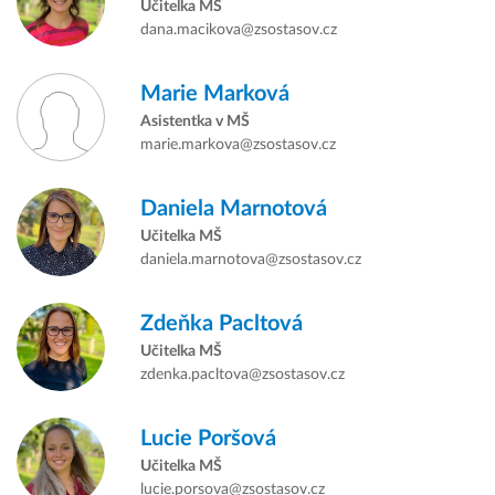
Učitelka MŠ
dana.macikova@zsostasov.cz
Marie Marková
Asistentka v MŠ
marie.markova@zsostasov.cz
Daniela Marnotová
Učitelka MŠ
daniela.marnotova@zsostasov.cz
Zdeňka Pacltová
Učitelka MŠ
zdenka.pacltova@zsostasov.cz
Lucie Poršová
Učitelka MŠ
lucie.porsova@zsostasov.cz