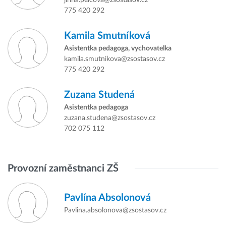
jirina.pelcova@zsostasov.cz
775 420 292
Kamila Smutníková
Asistentka pedagoga, vychovatelka
kamila.smutnikova@zsostasov.cz
775 420 292
Zuzana Studená
Asistentka pedagoga
zuzana.studena@zsostasov.cz
702 075 112
Provozní zaměstnanci ZŠ
Pavlína Absolonová
Pavlina.absolonova@zsostasov.cz