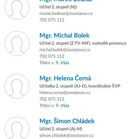
Učitel 2. stupeň (Nj)
marek.bednar@zsostasov.cz
702 075 112
Mgr.
Michal Bolek
Učitel 2. stupeň (Z-TV-INF), metodik prevence
michal.bolek@zsostasov.cz
702 075 112
Třídní v:
9. třída
Mgr.
Helena Černá
Učitelka 2. stupeň (AJ-D), koordinátor ŠVP
helena.cerna@zsostasov.cz
702 075 112
Třídní v:
9. třída
Mgr.
Šimon Chládek
Učitel 2. stupeň (Aj-M)
simon.chladek@zsostasov.cz