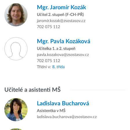
Mgr.
Jaromír Kozák
Učitel 2. stupeň (F-CH-PŘ)
jaromir.kozak@zsostasov.cz
702 075 112
Mgr.
Pavla Kozáková
Učitelka 1. a 2. stupeň
pavla.kozakova@zsostasov.cz
702 075 112
Třídní v:
8. třída
Učitelé a asistenti MŠ
Ladislava Bucharová
Asistentka v MŠ
ladislava.bucharova@zsostasov.cz