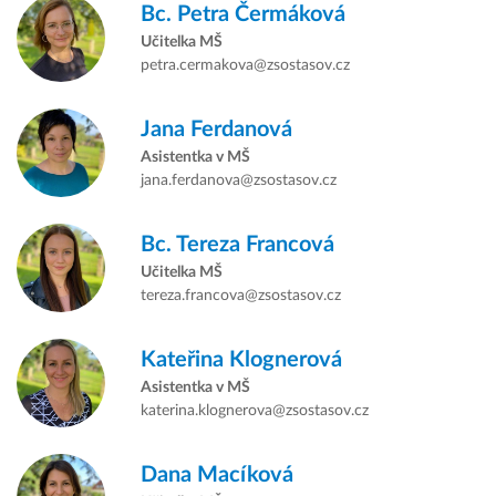
Bc.
Petra Čermáková
Učitelka MŠ
petra.cermakova@zsostasov.cz
Jana Ferdanová
Asistentka v MŠ
jana.ferdanova@zsostasov.cz
Bc.
Tereza Francová
Učitelka MŠ
tereza.francova@zsostasov.cz
Kateřina Klognerová
Asistentka v MŠ
katerina.klognerova@zsostasov.cz
Dana Macíková