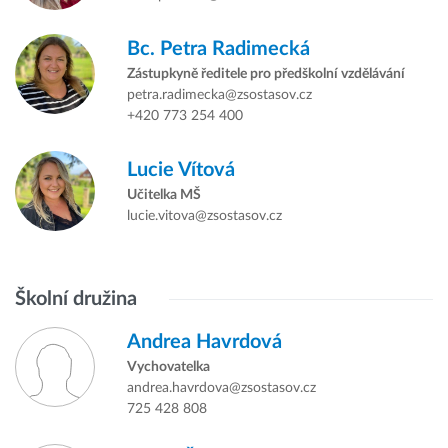
Bc.
Petra Radimecká
Zástupkyně ředitele pro předškolní vzdělávání
petra.radimecka@zsostasov.cz
+420 773 254 400
Lucie Vítová
Učitelka MŠ
lucie.vitova@zsostasov.cz
Školní družina
Andrea Havrdová
Vychovatelka
andrea.havrdova@zsostasov.cz
725 428 808