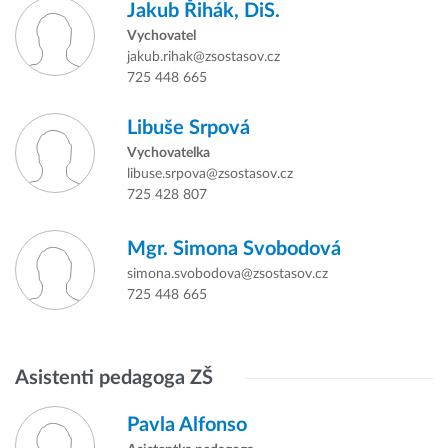
Jakub Řihák,
DiS.
Vychovatel
jakub.rihak@zsostasov.cz
725 448 665
Libuše Srpová
Vychovatelka
libuse.srpova@zsostasov.cz
725 428 807
Mgr.
Simona Svobodová
simona.svobodova@zsostasov.cz
725 448 665
Asistenti pedagoga ZŠ
Pavla Alfonso