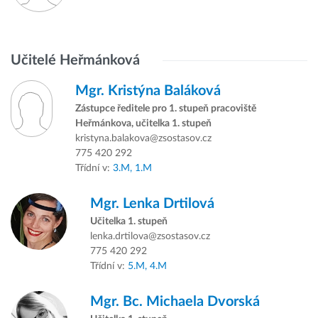
Učitelé Heřmánková
Mgr.
Kristýna Baláková
Zástupce ředitele pro 1. stupeň pracoviště
Heřmánkova, učitelka 1. stupeň
kristyna.balakova@zsostasov.cz
775 420 292
Třídní v:
3.M,
1.M
Mgr.
Lenka Drtilová
Učitelka 1. stupeň
lenka.drtilova@zsostasov.cz
775 420 292
Třídní v:
5.M,
4.M
Mgr. Bc.
Michaela Dvorská