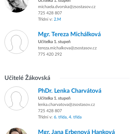
Učitelka 1. stupeň
michaela.dvorska@zsostasov.cz
725 428 807
Třídní v:
2.M
Mgr.
Tereza Michálková
Učitelka 1. stupeň
tereza.michalkova@zsostasov.cz
775 420 292
Učitelé Žákovská
PhDr.
Lenka Charvátová
Učitelka 1. stupeň
lenka.charvatova@zsostasov.cz
725 428 807
Třídní v:
6. třída,
4. třída
Mgr.
Jana Erbenová Hanková