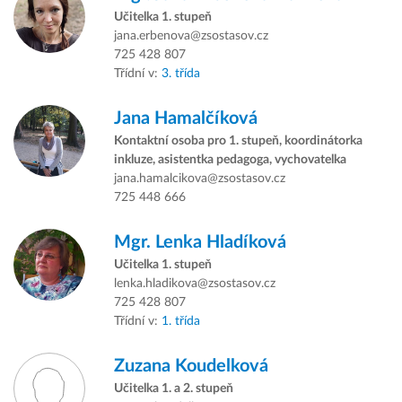
Učitelka 1. stupeň
jana.erbenova@zsostasov.cz
725 428 807
Třídní v:
3. třída
Jana Hamalčíková
Kontaktní osoba pro 1. stupeň, koordinátorka
inkluze, asistentka pedagoga, vychovatelka
jana.hamalcikova@zsostasov.cz
725 448 666
Mgr.
Lenka Hladíková
Učitelka 1. stupeň
lenka.hladikova@zsostasov.cz
725 428 807
Třídní v:
1. třída
Zuzana Koudelková
Učitelka 1. a 2. stupeň