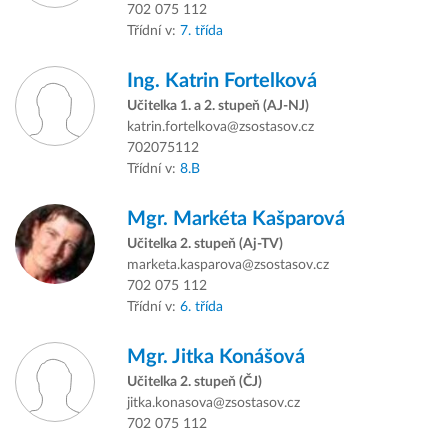
702 075 112
Třídní v:
7. třída
Ing.
Katrin Fortelková
Učitelka 1. a 2. stupeň (AJ-NJ)
katrin.fortelkova@zsostasov.cz
702075112
Třídní v:
8.B
Mgr.
Markéta Kašparová
Učitelka 2. stupeň (Aj-TV)
marketa.kasparova@zsostasov.cz
702 075 112
Třídní v:
6. třída
Mgr.
Jitka Konášová
Učitelka 2. stupeň (ČJ)
jitka.konasova@zsostasov.cz
702 075 112