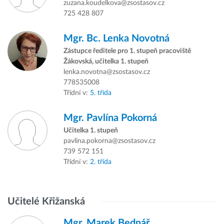
zuzana.koudelkova@zsostasov.cz
725 428 807
Mgr. Bc.
Lenka Novotná
Zástupce ředitele pro 1. stupeň pracoviště
Žákovská, učitelka 1. stupeň
lenka.novotna@zsostasov.cz
778535008
Třídní v:
5. třída
Mgr.
Pavlína Pokorná
Učitelka 1. stupeň
pavlina.pokorna@zsostasov.cz
739 572 151
Třídní v:
2. třída
Učitelé Křižanská
Mgr.
Marek Bednář