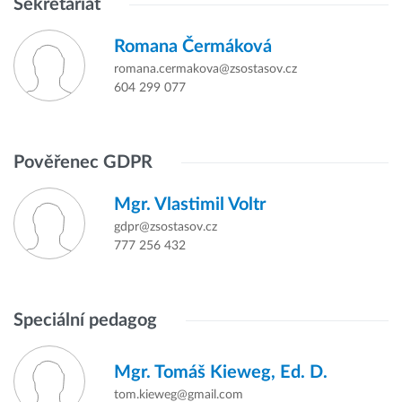
Sekretariát
Romana Čermáková
romana.cermakova@zsostasov.cz
604 299 077
Pověřenec GDPR
Mgr.
Vlastimil Voltr
gdpr@zsostasov.cz
777 256 432
Speciální pedagog
Mgr.
Tomáš Kieweg,
Ed. D.
tom.kieweg@gmail.com