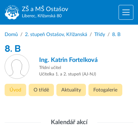
ZŠ a MŠ
Ostašov
Liberec, Křižanská 80
Domů
2. stupeň Ostašov, Křížanská
Třídy
8. B
8. B
Ing.
Katrin Fortelková
Třídní učitel
Učitelka 1. a 2. stupeň (AJ-NJ)
Úvod
O třídě
Aktuality
Fotogalerie
Kalendář akcí