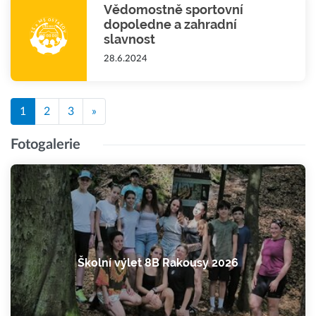
Vědomostně sportovní
dopoledne a zahradní
slavnost
28.6.2024
1
2
3
»
Fotogalerie
Školní výlet 8B Rakousy 2026