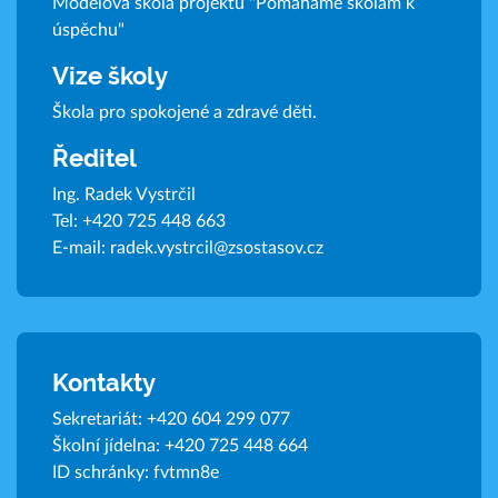
Modelová škola projektu "Pomáháme školám k
úspěchu"
Vize školy
Škola pro spokojené a zdravé děti.
Ředitel
Ing. Radek Vystrčil
Tel:
+420 725 448 663
E-mail:
radek.vystrcil@zsostasov.cz
Kontakty
Sekretariát:
+420 604 299 077
Školní jídelna:
+420 725 448 664
ID schránky: fvtmn8e