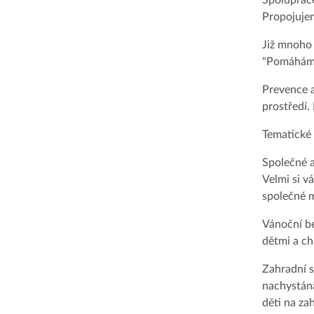
Spolupráce
Propojujem
Již mnoho 
"Pomáháme
Prevence a
prostředí.
Tematické 
Společné a
Velmi si v
společné m
Vánoční be
dětmi a c
Zahradní s
nachystána
děti na za