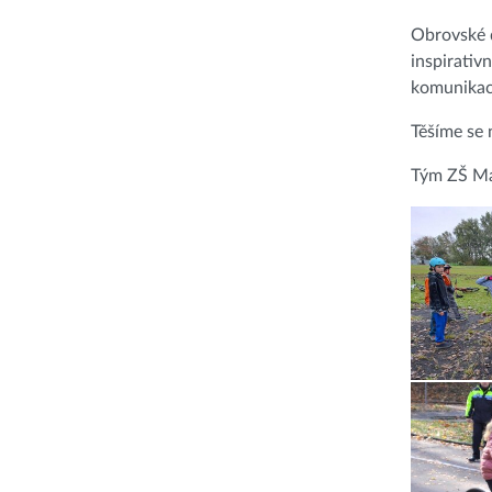
Obrovské d
inspirativ
komunikac
Těšíme se 
Tým ZŠ M