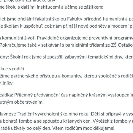
, projekty a tematické dny
e školu s dalšími institucemi a učíme se zážitkem:
let jsme oficiální fakultní školou Fakulty přírodně-humanitní a 
 školám k úspěchu", což nám přináší nové podněty a moderní př
 komunitní život: Pravidelně organizujeme preventivní programy 
 Pokračujeme také v setkávání s paralelními třídami ze ZŠ Ostašo
dny: Školní rok jsme si zpestřili zábavnými tematickými dny, které
kce s rodiči
ážíme partnerského přístupu a komunity, kterou společně s rodiči 
ilníky:
sídka: Příjemný předvánoční čas naplněný krásným vystoupením
hutným občerstvením.
lavnost: Tradiční vyvrcholení školního roku. Děti si připravily vy
 bohatá tombola se spoustou krásných cen. Výtěžek z tomboly n
hradě užívaly po celý den. Všem rodičům moc děkujeme!