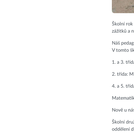
Školní rok
zážitků a 
Náš pedag
V tomto šk
1. a 3. tř
2. třída: 
4. a 5. tří
Matematik
Nově u nás
Školní dru
oddělení 