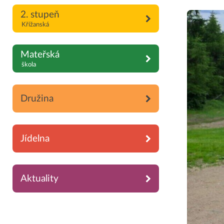
2. stupeň
Křížanská
Mateřská
škola
Družina
Jídelna
Aktuality