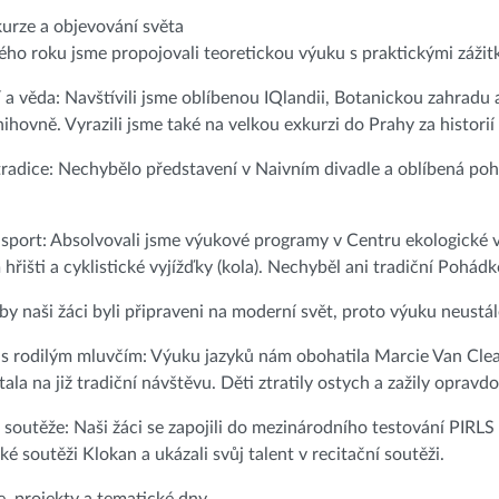
kurze a objevování světa
ho roku jsme propojovali teoretickou výuku s praktickými zážitk
 a věda: Navštívili jsme oblíbenou IQlandii, Botanickou zahradu 
ihovně. Vyrazili jsme také na velkou exkurzi do Prahy za historií
tradice: Nechybělo představení v Naivním divadle a oblíbená p
 sport: Absolvovali jsme výukové programy v Centru ekologické 
hřišti a cyklistické vyjížďky (kola). Nechyběl ani tradiční Pohád
y naši žáci byli připraveni na moderní svět, proto výuku neust
 s rodilým mluvčím: Výuku jazyků nám obohatila Marcie Van Clea
tala na již tradiční návštěvu. Děti ztratily ostych a zažily oprav
 soutěže: Naši žáci se zapojili do mezinárodního testování PIRLS 
é soutěži Klokan a ukázali svůj talent v recitační soutěži.