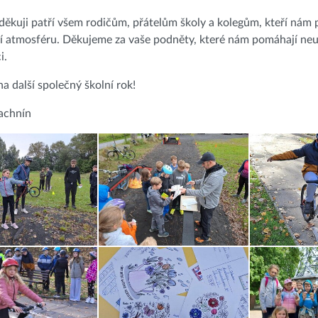
ěkuji patří všem rodičům, přátelům školy a kolegům, kteří nám
ní atmosféru. Děkujeme za vaše podněty, které nám pomáhají neus
i.
na další společný školní rok!
achnín