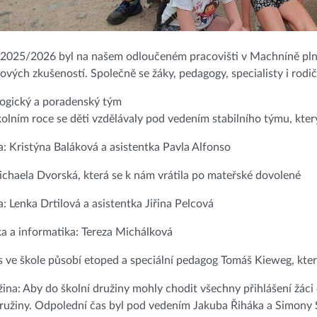
 2025/2026 byl na našem odloučeném pracovišti v Machníně plný
nových zkušeností. Společně se žáky, pedagogy, specialisty i rod
ogický a poradenský tým
olním roce se děti vzdělávaly pod vedením stabilního týmu, který
ída: Kristýna Baláková a asistentka Pavla Alfonso
Michaela Dvorská, která se k nám vrátila po mateřské dovolené
da: Lenka Drtilová a asistentka Jiřina Pelcová
a a informatika: Tereza Michálková
 ve škole působí etoped a speciální pedagog Tomáš Kieweg, který 
žina: Aby do školní družiny mohly chodit všechny přihlášení žáci o
družiny. Odpolední čas byl pod vedením Jakuba Řiháka a Simon