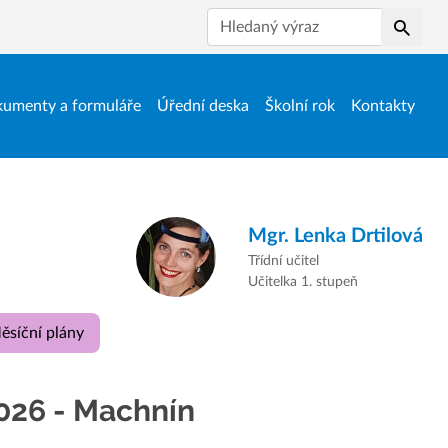
Hledat
umenty a formuláře
Úřední deska
Školní rok
Kontakty
Mgr.
Lenka Drtilová
Třídní učitel
Učitelka 1. stupeň
ěsíční plány
026 - Machnín