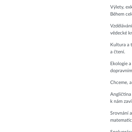
Výlety, ex
Během celé
Vzdělávání
vědecké kn
Kultura a 
a čtení.
Ekologie a
dopravním 
Chceme, ab
Angličtina
k nám zaví
Srovnání a
matematick