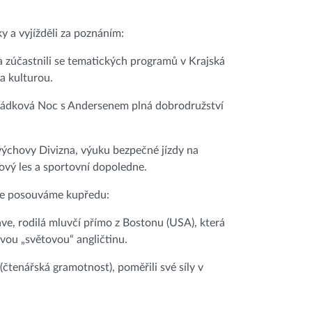
y a vyjížděli za poznáním:
a zúčastnili se tematických programů v Krajská
 a kulturou.
ohádková Noc s Andersenem plná dobrodružství
výchovy Divizna, výuku bezpečné jízdy na
kový les a sportovní dopoledne.
ále posouváme kupředu:
ve, rodilá mluvčí přímo z Bostonu (USA), která
dovou „světovou“ angličtinu.
(čtenářská gramotnost), poměřili své síly v