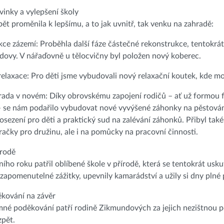
inky a vylepšení školy
pět proměnila k lepšímu, a to jak uvnitř, tak venku na zahradě:
ce zázemí: Proběhla další fáze částečné rekonstrukce, tentokrát
dovy. V nářaďovně u tělocvičny byl položen nový koberec.
relaxace: Pro děti jsme vybudovali nový relaxační koutek, kde mo
rada v novém: Díky obrovskému zapojení rodičů – ať už formou 
 se nám podařilo vybudovat nové vyvýšené záhonky na pěstování 
osezení pro děti a praktický sud na zalévání záhonků. Přibyl tak
račky pro družinu, ale i na pomůcky na pracovní činnosti.
írodě
ního roku patřil oblíbené škole v přírodě, která se tentokrát usk
zapomenutelné zážitky, upevnily kamarádství a užily si dny plné
ěkování na závěr
né poděkování patří rodině Zikmundových za jejich nezištnou p
zpět.