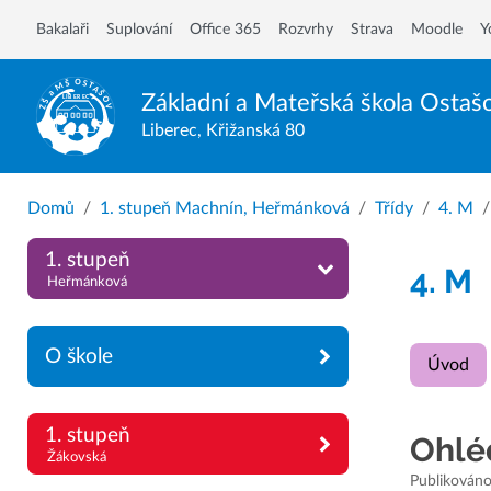
Bakalaři
Suplování
Office 365
Rozvrhy
Strava
Moodle
Y
Základní a Mateřská škola
Ostaš
Liberec, Křižanská 80
Domů
1. stupeň Machnín, Heřmánková
Třídy
4. M
1. stupeň
4. M
Heřmánková
O škole
Úvod
1. stupeň
Ohlé
Žákovská
Publikováno