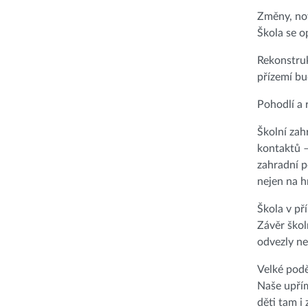
Změny, nov
Škola se o
Rekonstruk
přízemí bu
Pohodlí a 
Školní zah
kontaktů –
zahradní p
nejen na h
Škola v př
Závěr škol
odvezly ne
Velké pod
Naše upřím
děti tam i 