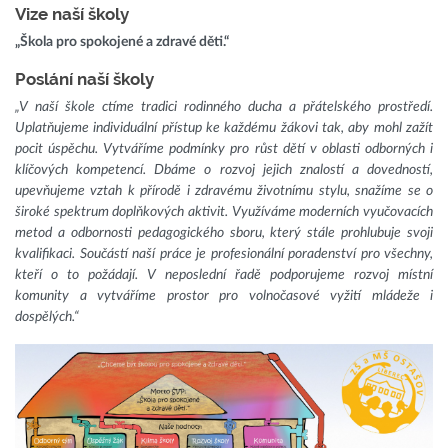
Vize naší školy
„Škola pro spokojené a zdravé děti.“
Poslání naší školy
„V naší škole ctíme tradici rodinného ducha a přátelského prostředí.
Uplatňujeme individuální přístup ke každému žákovi tak, aby mohl zažít
pocit úspěchu. Vytváříme podmínky pro růst dětí v oblasti odborných i
klíčových kompetencí. Dbáme o rozvoj jejich znalostí a dovedností,
upevňujeme vztah k přírodě i zdravému životnímu stylu, snažíme se o
široké spektrum doplňkových aktivit. Využíváme moderních vyučovacích
metod a odbornosti pedagogického sboru, který stále prohlubuje svoji
kvalifikaci. Součástí naší práce je profesionální poradenství pro všechny,
kteří o to požádají. V neposlední řadě podporujeme rozvoj místní
komunity a vytváříme prostor pro volnočasové vyžití mládeže i
dospělých.“