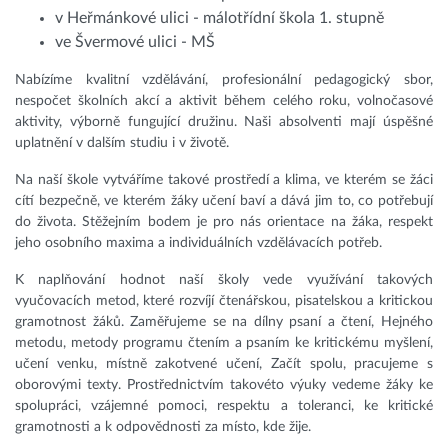
v Heřmánkové ulici - málotřídní škola 1. stupně
ve Švermové ulici - MŠ
Nabízíme kvalitní vzdělávání, profesionální pedagogický sbor,
nespočet školních akcí a aktivit během celého roku, volnočasové
aktivity, výborně fungující družinu. Naši absolventi mají úspěšné
uplatnění v dalším studiu i v životě.
Na naší škole vytváříme takové prostředí a klima, ve kterém se žáci
cítí bezpečně, ve kterém žáky učení baví a dává jim to, co potřebují
do života. Stěžejním bodem je pro nás orientace na žáka, respekt
jeho osobního maxima a individuálních vzdělávacích potřeb.
K naplňování hodnot naší školy vede využívání takových
vyučovacích metod, které rozvíjí čtenářskou, pisatelskou a kritickou
gramotnost žáků. Zaměřujeme se na dílny psaní a čtení, Hejného
metodu, metody programu čtením a psaním ke kritickému myšlení,
učení venku, místně zakotvené učení, Začít spolu, pracujeme s
oborovými texty. Prostřednictvím takovéto výuky vedeme žáky ke
spolupráci, vzájemné pomoci, respektu a toleranci, ke kritické
gramotnosti a k odpovědnosti za místo, kde žije.