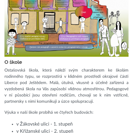
O škole
Ostašovská škola, která náleží svým charakterem ke školám
rodinného typu, se rozprostírá v klidném prostředí okrajové části
Liberce pod Ještědem. Malá, útulná, vkusně a účelně zařízená a
vyzdobená škola na Vás zapůsobí vlídnou atmosférou. Pedagogové
v ní působící jsou otevřeni rodičům, chovají se k nim vstřícně,
partnersky s nimi komunikují a úzce spolupracují.
Výuka v naší škole probíhá ve čtyřech budovách:
v Žákovské ulici - 1. stupeň
v Křižanské ulici - 2. stupeň