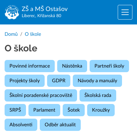
ZŠ a MŠ
Ostašov
Liberec, Křižanská 80
Domů
O škole
O škole
Povinné informace
Nástěnka
Partneři školy
Projekty školy
GDPR
Návody a manuály
Školní poradenské pracoviště
Školská rada
SRPŠ
Parlament
Šotek
Kroužky
Absolventi
Odběr aktualit