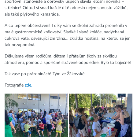
sportovní stanoviště a obrovský úspěch slavila letošní novinka –
střelnice! Odtud si snad každé dítě odneslo nejen spoustu zážitků,
ale také plyšového kamaráda.
A co teprve občerstvení! I díky vám se školní zahrada proměnila v
malé gastronomické království. Sladké i slané koláče, nadýchaná
cukrová vata, osvěžující zmrzlina… zkrátka hostina, na kterou se jen
tak nezapomíná.
Děkujeme všem rodičům, dětem i přátelům školy za skvělou
atmosféru, pomoc a společně strávené odpoledne. Bylo to báječné!
Tak zase po prázdninách! Tým ze Žákovské
Fotografie
zde.