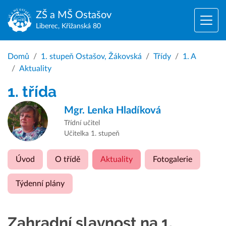
ZŠ a MŠ
Ostašov
Liberec, Křižanská 80
Domů
1. stupeň Ostašov, Žákovská
Třídy
1. A
Aktuality
1. třída
Mgr.
Lenka Hladíková
Třídní učitel
Učitelka 1. stupeň
Úvod
O třídě
Aktuality
Fotogalerie
Týdenní plány
Zahradní slavnost na 1.