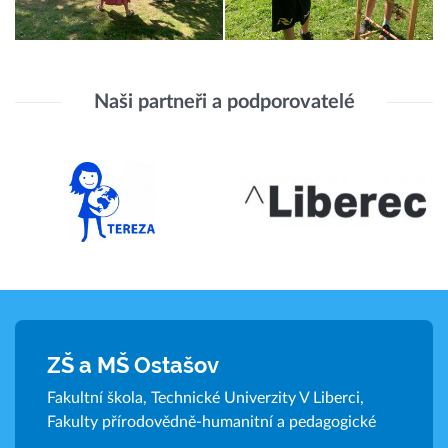
Naši partneři a podporovatelé
ZŠ a MŠ Ostašov
Fakultní škola, Technické Univerzity V Liberci,
Fakulty přírodovědně-humanitní a pedagogické