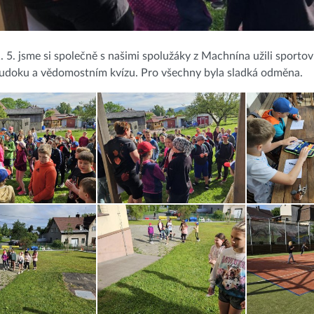
. 5. jsme si společně s našimi spolužáky z Machnína užili sportov
sudoku a vědomostním kvízu. Pro všechny byla sladká odměna.