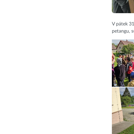
V pátek 31
petangu, 