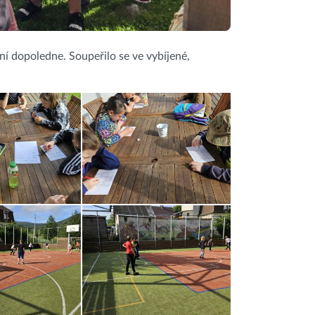
ní dopoledne. Soupeřilo se ve vybíjené,