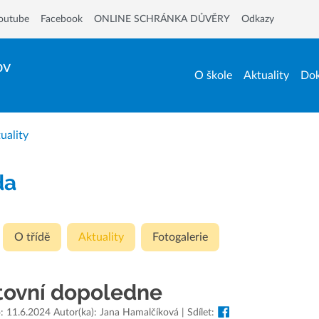
outube
Facebook
ONLINE SCHRÁNKA DŮVĚRY
Odkazy
ov
O škole
Aktuality
Dok
uality
da
O třídě
Aktuality
Fotogalerie
tovní dopoledne
: 11.6.2024 Autor(ka): Jana Hamalčíková | Sdílet: