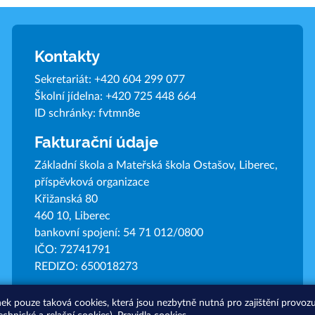
Kontakty
Sekretariát:
+420 604 299 077
Školní jídelna:
+420 725 448 664
ID schránky: fvtmn8e
Fakturační údaje
Základní škola a Mateřská škola Ostašov, Liberec,
příspěvková organizace
Křižanská 80
460 10, Liberec
bankovní spojení: 54 71 012/0800
IČO: 72741791
REDIZO: 650018273
nek pouze taková cookies, která jsou nezbytně nutná pro zajištění provo