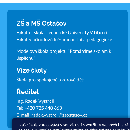
ZŠ a MŠ Ostašov
Fakultní škola, Technické Univerzity V Liberci,
Fakulty přírodovědně-humanitní a pedagogické
Modelová škola projektu "Pomáháme školám k
úspěchu"
Vize školy
Škola pro spokojené a zdravé děti.
Ředitel
Ing. Radek Vystrčil
Tel:
+420 725 448 663
E-mail:
radek.vystrcil@zsostasov.cz
Naše škola zpracovává v souvislosti s využitím webových strá