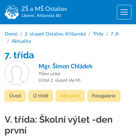
ZŠ a MŠ
Ostašov
Liberec, Křižanská 80
Domů
2. stupeň Ostašov, Křížanská
Třídy
7. A
Aktuality
7. třída
Mgr.
Šimon Chládek
Třídní učitel
Učitel 2. stupeň (Aj-M)
Úvod
O třídě
Aktuality
Fotogalerie
V. třída: Školní výlet -den
první