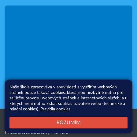
Naše škola zpracovává v souvislosti s využitím webových
stránek pouze taková cookies, která jsou nezbytně nutná pro
zajištění provozu webových stránek a internetových služeb, a u
kterých není nutno získat souhlas uživatele webu (technické a
relační cookies).
Pravidla cookies
Všechna práva vyhrazena. Copyright
Web školy
ROZUMÍM
© 2026 |
Mapa stránek
|
Přihlásit
|
Přístupnost stránek
|
Pravidla